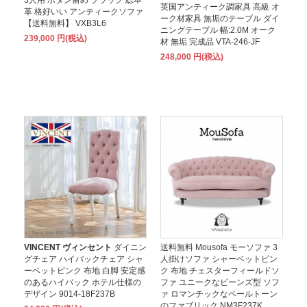
英国アンティーク調家具 高級 オ
革 格好いい アンティークソファ
ーク材家具 無垢のテーブル ダイ
【送料無料】 VXB3L6
ニングテーブル 幅:2.0M オーク
239,000 円(税込)
材 無垢 完成品 VTA-246-JF
248,000 円(税込)
VINCENT ヴィンセント
ダイニン
送料無料 Mousofa モーソファ 3
グチェア ハイバックチェア シャ
人掛けソファ シャーベットピン
ーベットピンク 布地 白脚 安定感
ク 布地 チェスターフィールドソ
のあるハイバック ホテル仕様の
ファ ユニークなビーンズ型 ソフ
デザイン 9014-18F237B
ァ ロマンチックなペールトーン
のファブリック NM3F237K