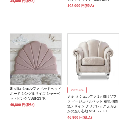
34,800 円(税込)
108,000 円(税込)
Shellfa シェルファ
ベッドヘッド
受注生産品
ボード シングルサイズ シャーベ
Shellfa シェルファ 1人掛けソフ
ットピンク VSBF237K
ァ ベージュベルベット 布地 個性
49,800 円(税込)
派デザイン クリアレッグ ふかふ
かの座り心地 VS1F220CF
46,800 円(税込)