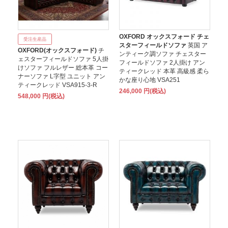
OXFORD オックスフォード チェ
受注生産品
スターフィールドソファ
英国 ア
OXFORD(オックスフォード)
チ
ンティーク調ソファ チェスター
ェスターフィールドソファ 5人掛
フィールドソファ 2人掛け アン
けソファ フルレザー 総本革 コー
ティークレッド 本革 高級感 柔ら
ナーソファ L字型 ユニット アン
かな座り心地 VSA251
ティークレッド VSA915-3-R
246,000 円(税込)
548,000 円(税込)