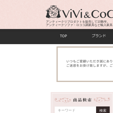
アンティークリプロダクトを販売して10数年。
アンティークソファ・ロココ調家具など輸入家具
商品検索：
検索