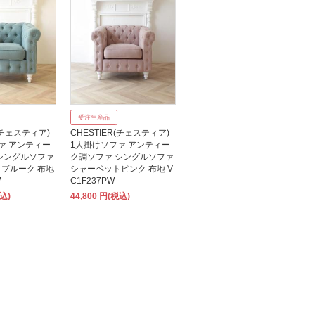
受注生産品
R(チェスティア)
CHESTIER(チェスティア)
ァ アンティー
1人掛けソファ アンティー
シングルソファ
ク調ソファ シングルソファ
ブルーク 布地
シャーベットピンク 布地 V
W
C1F237PW
税込)
44,800 円(税込)