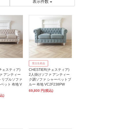
表示件数
受注生産品
R(チェスティア)
CHESTIER(チェスティア)
ァ アンティー
2人掛けソファ アンティー
トリプルソファ
ク調ソファ シャーベットブ
ベット 布地 V
ルー 布地 VC2F238PW
69,800 円(税込)
税込)