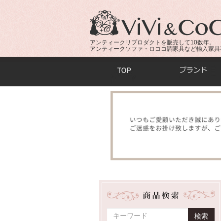
アンティークリプロダクトを販売して10数年。
アンティークソファ・ロココ調家具など輸入家具
商品検索：
検索