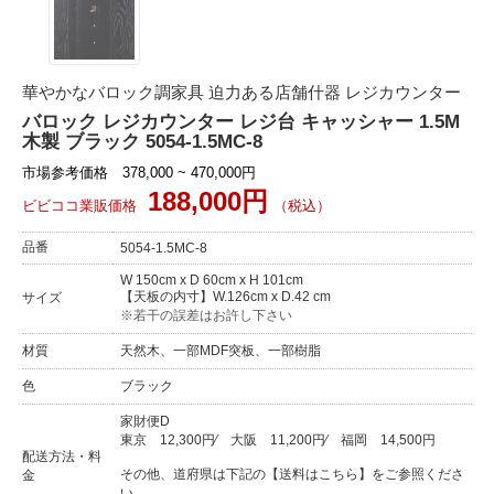
華やかなバロック調家具 迫力ある店舗什器 レジカウンター
バロック レジカウンター レジ台 キャッシャー 1.5M
木製 ブラック 5054-1.5MC-8
市場参考価格 378,000 ~ 470,000円
188,000円
ビビココ業販価格
（税込）
品番
5054-1.5MC-8
W 150cm x D 60cm x H 101cm
【天板の内寸】W.126cm x D.42 cm
サイズ
※若干の誤差はお許し下さい
材質
天然木、一部MDF突板、一部樹脂
色
ブラック
家財便D
東京
12,300円
⁄
大阪
11,200円
⁄
福岡
14,500円
配送方法・料
その他、道府県は下記の【送料はこちら】をご参照くださ
金
い。