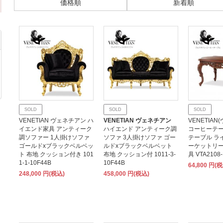
価格順
新着順
SOLD
SOLD
SOLD
VENETIAN ヴェネチアン ハ
VENETIAN ヴェネチアン
VENETIA
イエンド家具 アンティーク
ハイエンド アンティーク調
コーヒーテー
調ソファー 1人掛けソファ
ソファ 3人掛けソファ ゴー
テーブル ラ
ゴールドxブラックベルベッ
ルドxブラックベルベット
ーケットリー
ト 布地 クッション付き 101
布地 クッション付 1011-3-
具 VTA2108-
1-1-10F44B
10F44B
64,800 円(
248,000 円(税込)
458,000 円(税込)