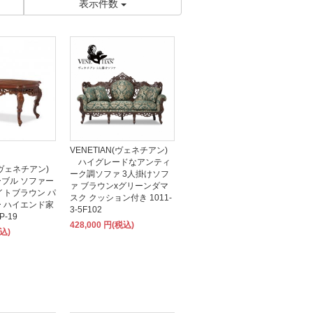
表示件数
VENETIAN(ヴェネチアン)
ハイグレードなアンティ
N(ヴェネチアン)
ーク調ソファ 3人掛けソフ
ブル ソファー
ァ ブラウンxグリーンダマ
イトブラウン パ
スク クッション付き 1011-
 ハイエンド家
3-5F102
P-19
428,000 円(税込)
税込)