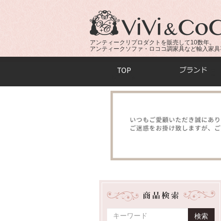
アンティークリプロダクトを販売して10数年。
アンティークソファ・ロココ調家具など輸入家具
商品検索：
検索