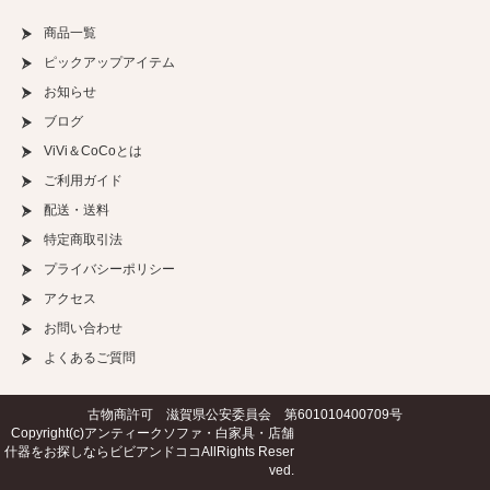
商品一覧
ピックアップアイテム
お知らせ
ブログ
ViVi＆CoCoとは
ご利用ガイド
配送・送料
特定商取引法
プライバシーポリシー
アクセス
お問い合わせ
よくあるご質問
古物商許可 滋賀県公安委員会 第601010400709号
Copyright(c)
アンティークソファ・白家具・店舗
什器をお探しならビビアンドココ
AllRights Reser
ved.