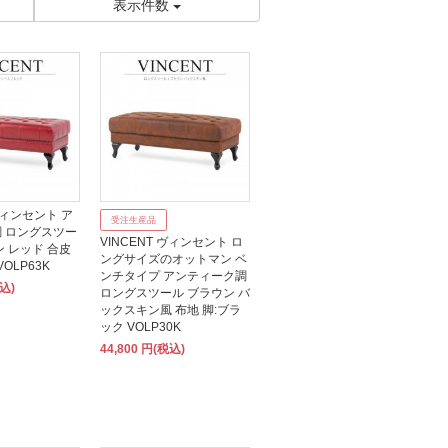
表示件数
 ヴィンセント ア
受注生産品
 ロングスツー
VINCENT ヴィンセント ロ
ン レッド 合皮
ングサイズのオットマン ベ
OLP63K
ンチタイプ アンティーク調
税込)
ロングスツール ブラウン バ
ックスキン風 布地 脚:ブラ
ック VOLP30K
44,800 円(税込)