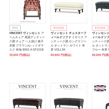
SOLD
受注生産品
受注生産品
VINCENT ヴィンセント
ア
ヴィンセント チェスターフ
ヴィンセント
ームチェア 英国アンティー
ィールドソファ
イギリス ア
ィールドソ
ク調 チェア 一人掛け 椅子
ンティーク調 ロングスツー
ンティーク調
木製 ブラウンxレッドダマ
ル オットマン ホワイト 本
ル オットマ
スク 布地 9002-A-5F101B
革 VOLL5K
ブルー 本革 V
39,800 円(税込)
89,800 円(税込)
89,800 円(