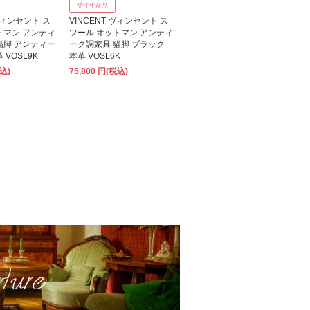
受注生産品
 ヴィンセント ス
VINCENT ヴィンセント ス
トマン アンティ
ツール オットマン アンティ
猫脚 アンティー
ーク調家具 猫脚 ブラック
 VOSL9K
本革 VOSL6K
税込)
75,800 円(税込)