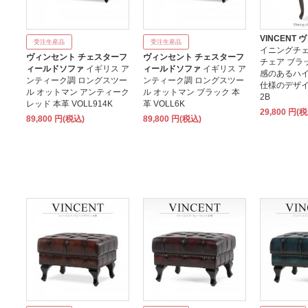
VINCENT
受注生産品
受注生産品
イニングチェ
ヴィンセント チェスターフ
ヴィンセント チェスターフ
チェア ブラ
ィールドソファ
イギリス ア
ィールドソファ
イギリス ア
感のあるハイ
ンティーク調 ロングスツー
ンティーク調 ロングスツー
仕様のデザイン
ル オットマン アンティーク
ル オットマン ブラック 本
2B
レッド 本革 VOLL914K
革 VOLL6K
29,800 円(
89,800 円(税込)
89,800 円(税込)