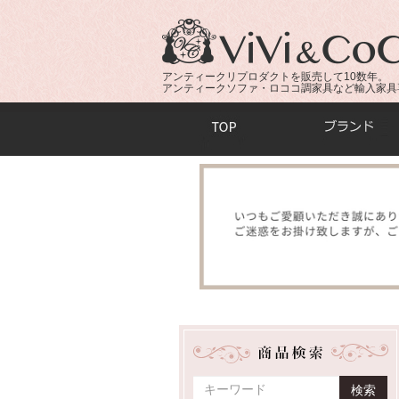
アンティークリプロダクトを販売して10数年。
アンティークソファ・ロココ調家具など輸入家具
商品検索：
検索