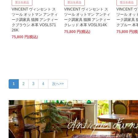
受注生産品
受注生産品
受注生産品
VINCENT ヴィンセント ス
VINCENT ヴィンセント ス
VINCENT
ツール オットマン アンティ
ツール オットマン アンティ
ツール オッ
ーク調家具 猫脚 アンティー
ーク調家具 猫脚 アンティー
ーク調家具 
クブラウン 本革 VOSLS71
クレッド 本革 VOSL914K
クブルー 本革
26K
75,800 円(税込)
75,800 円(
75,800 円(税込)
1
2
3
4
次へ>>