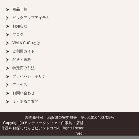
商品一覧
ピックアップアイテム
お知らせ
ブログ
ViVi＆CoCoとは
ご利用ガイド
配送・送料
特定商取引法
プライバシーポリシー
アクセス
お問い合わせ
よくあるご質問
古物商許可 滋賀県公安委員会 第601010400709号
Copyright(c)
アンティークソファ・白家具・店舗
什器をお探しならビビアンドココ
AllRights Reser
ved.