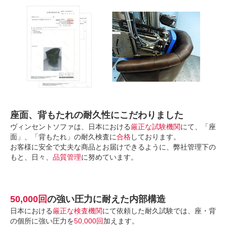
座面、背もたれの耐久性にこだわりました
ヴィンセントソファは、日本における
厳正な試験機関
にて、「座
面」、「背もたれ」の耐久検査に
合格
しております。
お客様に安全で丈夫な商品とお届けできるように、弊社管理下の
もと、日々、
品質管理
に努めています。
50,000回
の強い圧力に耐えた内部構造
日本における
厳正な検査機関
にて依頼した耐久試験では、座・背
の個所に強い圧力を
50,000回
加えます。