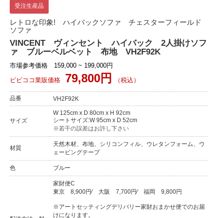
受注生産品
レトロな印象! ハイバックソファ チェスターフィールド
ソファ
VINCENT ヴィンセント ハイバック 2人掛けソフ
ァ ブルーベルベット 布地 VH2F92K
市場参考価格 159,000 ~ 199,000円
79,800円
ビビココ業販価格
（税込）
品番
VH2F92K
W 125cm x D 80cm x H 92cm
シートサイズ:W 95cm x D 52cm
サイズ
※若干の誤差はお許し下さい
天然木材、布地、シリコンフィル、ウレタンフォーム、ウ
材質
ェービングテープ
色
ブルー
家財便C
東京
8,900円
⁄
大阪
7,700円
⁄
福岡
9,800円
※アートセッティングデリバリー家財おまかせ便でのお届
けになります。