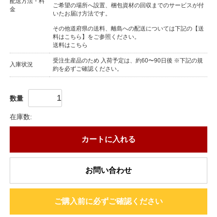
配送方法・料
ご希望の場所へ設置、梱包資材の回収までのサービスが付
金
いたお届け方法です。
その他道府県の送料、離島への配送については下記の【送
料はこちら】をご参照ください。
送料はこちら
受注生産品のため 入荷予定は、約60〜90日後 ※下記の規
入庫状況
約を必ずご確認ください。
数量
在庫数:
カートに入れる
お問い合わせ
ご購入前に必ずご確認ください