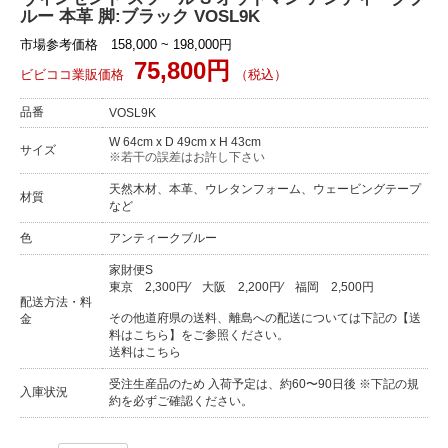
ルー 本革 脚:ブラック VOSL9K
市場参考価格 158,000 ~ 198,000円
75,800円
ビビココ業販価格
（税込）
品番
VOSL9K
W 64cm x D 49cm x H 43cm
サイズ
※若干の誤差はお許し下さい
天然木材、本革、ウレタンフォーム、ウェービングテープ
材質
など
色
アンティークブルー
家財便S
東京
2,300円
⁄
大阪
2,200円
⁄
福岡
2,500円
配送方法・料
その他道府県の送料、離島への配送については下記の【送
金
料はこちら】をご参照ください。
送料はこちら
受注生産品のため 入荷予定は、約60〜90日後 ※下記の規
入庫状況
約を必ずご確認ください。