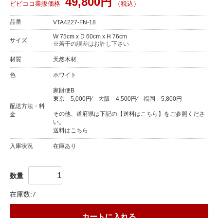
49,800円
ビビココ業販価格
（税込）
品番
VTA4227-FN-18
W 75cm x D 60cm x H 76cm
サイズ
※若干の誤差はお許し下さい
材質
天然木材
色
ホワイト
家財便B
東京
5,000円
⁄
大阪
4,500円
⁄
福岡
5,800円
配送方法・料
その他、道府県は下記の【送料はこちら】をご参照くださ
金
い。
送料はこちら
入庫状況
在庫あり
数量
在庫数:7
カートに入れる