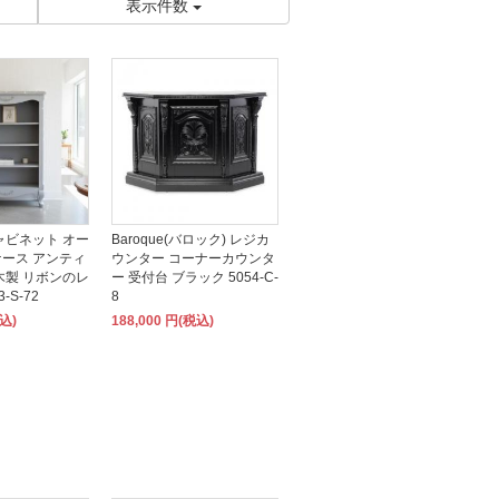
表示件数
ャビネット オー
Baroque(バロック) レジカ
ース アンティ
ウンター コーナーカウンタ
木製 リボンのレ
ー 受付台 ブラック 5054-C-
-S-72
8
税込)
188,000 円(税込)