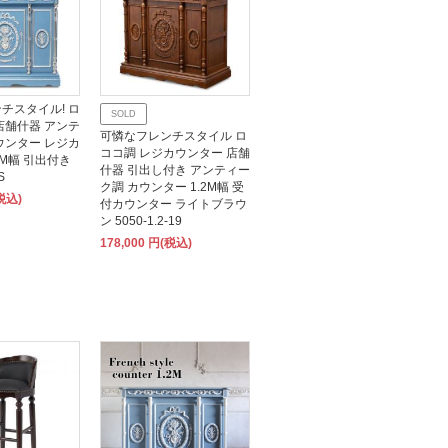
チスタイル! ロ
SOLD
店舗什器 アンテ
可憐なフレンチスタイル ロ
ウンター レジカ
ココ調 レジカウンター 店舗
2M幅 引出付き
什器 引出し付き アンティー
S
ク調 カウンター 1.2M幅 受
(税込)
付カウンター ライトブラウ
ン 5050-1.2-19
178,000 円(税込)