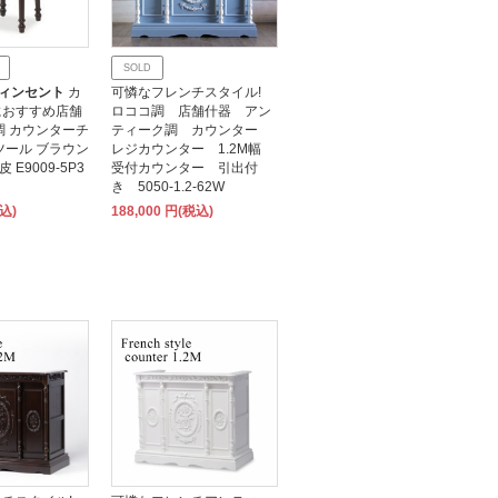
SOLD
 ヴィンセント
カ
可憐なフレンチスタイル!
におすすめ店舗
ロココ調 店舗什器 アン
調 カウンターチ
ティーク調 カウンター
ツール ブラウン
レジカウンター 1.2M幅
 E9009-5P3
受付カウンター 引出付
き 5050-1.2-62W
税込)
188,000 円(税込)