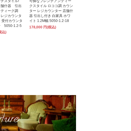
ンチスタイル!
可憐なフレンチアンティー
店舗什器 引出
クスタイル ロココ調 カウン
ンティーク調
ター レジカウンター 店舗什
 レジカウンタ
器 引出し付き 白家具 ホワ
幅 受付カウンタ
イト 1.2M幅 5050-1.2-18
050-1.2-5
178,000 円(税込)
(税込)