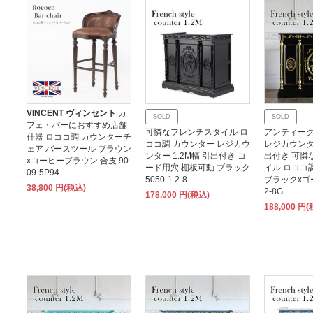
VINCENT ヴィンセント
カ
SOLD
SOLD
フェ・バーにおすすめ店舗
可憐なフレンチスタイル ロ
アンティーク
什器 ロココ調 カウンターチ
ココ調 カウンター レジカウ
レジカウンター
ェア バースツール ブラウン
ンター 1.2M幅 引出付き コ
出付き 可憐
xコーヒーブラウン 合皮 90
ード用穴 棚板可動 ブラック
イル ロココ
09-5P94
5050-1.2-8
ブラックxゴール
38,800 円(税込)
2-8G
178,000 円(税込)
188,000 円