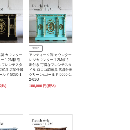
SOLD
調 カウンター
アンティーク調 カウンター
 1.2M幅 引
レジカウンター 1.2M幅 引
なフレンチスタ
出付き 可憐なフレンチスタ
調家具 店舗什器
イル ロココ調家具 店舗什器
ド 5050-1.
グリーンxゴールド 5050-1.
2-61G
(税込)
188,000 円(税込)