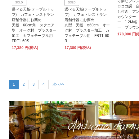
可憐なフレ
SOLD
SOLD
ロココ調 
選べる天板(テーブルトッ
選べる天板(テーブルトッ
し付き ア
プ) カフェ・レストラン
プ) カフェ・レストラン
カウンター
店舗什器にお薦め
店舗什器にお薦め
ー 1.2M
天板 60cm角 スクエア
丸型 天板 φ60cm オー
ー ブラウン 5
型 オーク材 プラスター
ク材 プラスター加工 カ
178,000 円
加工 カフェテーブル用
フェテーブル用 FRT1-60
FRT1-60S
R
17,380 円(税込)
17,380 円(税込)
1
2
3
4
次へ>>