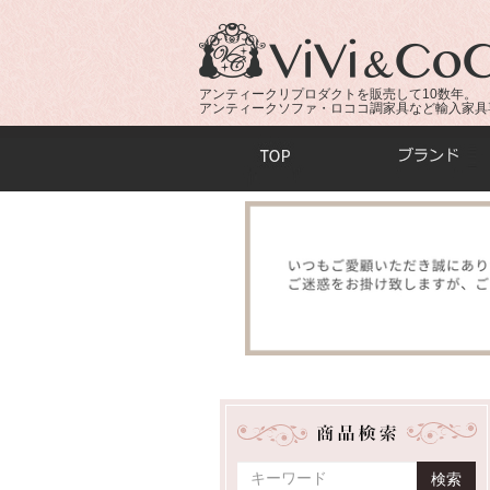
アンティークリプロダクトを販売して10数年。
アンティークソファ・ロココ調家具など輸入家具
商品検索：
検索