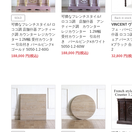
可憐なフレンチスタイル!
SOLD
Back in stock
ロココ調 店舗什器 アン
可憐なフレンチスタイル! ロ
VINCENT
ティーク調 カウンター
ココ調 店舗什器 アンティー
フェ・バー
レジカウンター 1.2M幅
ク調 カウンター レジカウン
什器 ロココ
受付カウンター 引出付
ター 1.2M幅 受付カウンタ
ェア バース
き パールピンクxホワイト
ー 引出付き パールピンクx
xブラック 合皮
5050-1.2-60W
ゴールド 5050-1.2-60G
2
188,000 円(税込)
188,000 円(税込)
32,800 円(