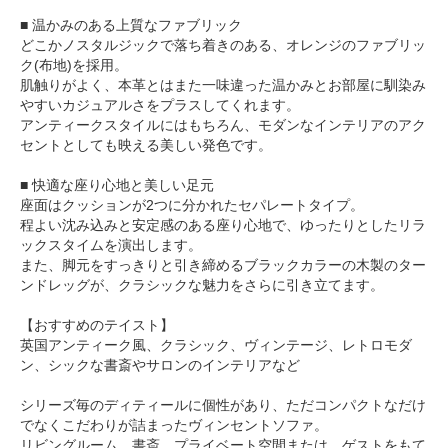
■ 温かみのある上質なファブリック
どこかノスタルジックで落ち着きのある、オレンジのファブリッ
ク(布地)を採用。
肌触りがよく、本革とはまた一味違った温かみとお部屋に馴染み
やすいカジュアルさをプラスしてくれます。
アンティークスタイルにはもちろん、モダンなインテリアのアク
セントとしても映える美しい発色です。
■ 快適な座り心地と美しい足元
座面はクッションが2つに分かれたセパレートタイプ。
程よい沈み込みと安定感のある座り心地で、ゆったりとしたリラ
ックスタイムを演出します。
また、脚元をすっきりと引き締めるブラックカラーの木製のター
ンドレッグが、クラシックな魅力をさらに引き立てます。
【おすすめのテイスト】
英国アンティーク風、クラシック、ヴィンテージ、レトロモダ
ン、シックな書斎やサロンのインテリアなど
シリーズ毎のディティールに個性があり、ただコンパクトなだけ
でなくこだわりが詰まったヴィンセントソファ。
リビングルーム、書斎、プライベート空間または、ゲストをもて