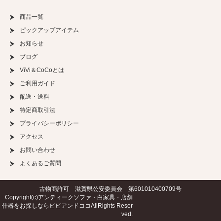
商品一覧
ピックアップアイテム
お知らせ
ブログ
ViVi＆CoCoとは
ご利用ガイド
配送・送料
特定商取引法
プライバシーポリシー
アクセス
お問い合わせ
よくあるご質問
古物商許可 滋賀県公安委員会 第601010400709号
Copyright(c)
アンティークソファ・白家具・店舗
什器をお探しならビビアンドココ
AllRights Reser
ved.