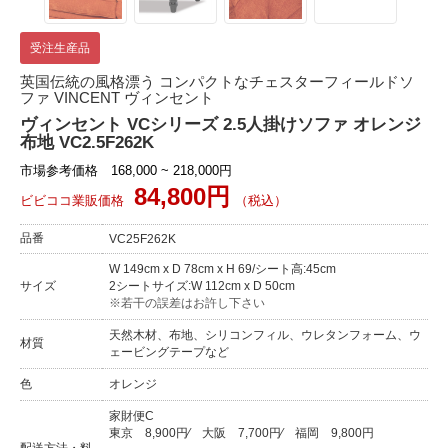
受注生産品
英国伝統の風格漂う コンパクトなチェスターフィールドソ
ファ VINCENT ヴィンセント
ヴィンセント VCシリーズ 2.5人掛けソファ オレンジ
布地 VC2.5F262K
市場参考価格 168,000 ~ 218,000円
84,800円
ビビココ業販価格
（税込）
品番
VC25F262K
W 149cm x D 78cm x H 69/シート高:45cm
サイズ
2シートサイズ:W 112cm x D 50cm
※若干の誤差はお許し下さい
天然木材、布地、シリコンフィル、ウレタンフォーム、ウ
材質
ェービングテープなど
色
オレンジ
家財便C
東京
8,900円
⁄
大阪
7,700円
⁄
福岡
9,800円
配送方法・料