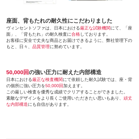
座面、背もたれの耐久性にこだわりました
ヴィンセントソファは、日本における
厳正な試験機関
にて、「座
面」、「背もたれ」の耐久検査に
合格
しております。
お客様に安全で丈夫な商品とお届けできるように、弊社管理下の
もと、日々、
品質管理
に努めています。
50,000回
の強い圧力に耐えた内部構造
日本における
厳正な検査機関
にて依頼した耐久試験では、座・背
の個所に強い圧力を
50,000回
加えます。
この厳しい検査を優秀な成績でクリアすることができました。
素敵なデザインをより長くご使用いただきたい思いもあり、
頑丈
な内部構造
にも自信があります。