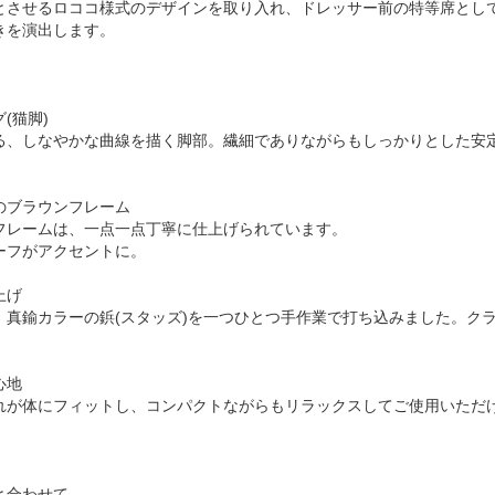
とさせるロココ様式のデザインを取り入れ、ドレッサー前の特等席とし
きを演出します。
(猫脚)
る、しなやかな曲線を描く脚部。繊細でありながらもしっかりとした安
のブラウンフレーム
フレームは、一点一点丁寧に仕上げられています。
ーフがアクセントに。
上げ
、真鍮カラーの鋲(スタッズ)を一つひとつ手作業で打ち込みました。ク
心地
れが体にフィットし、コンパクトながらもリラックスしてご使用いただ
と合わせて