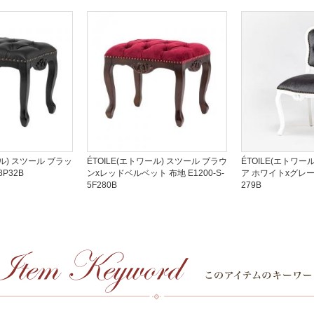
ール) スツール ブラッ
ÉTOILE(エトワール) スツール ブラウ
ÉTOILE(エトワー
8P32B
ンxレッドベルベット 布地 E1200-S-
ア ホワイトxグレー 布
5F280B
279B