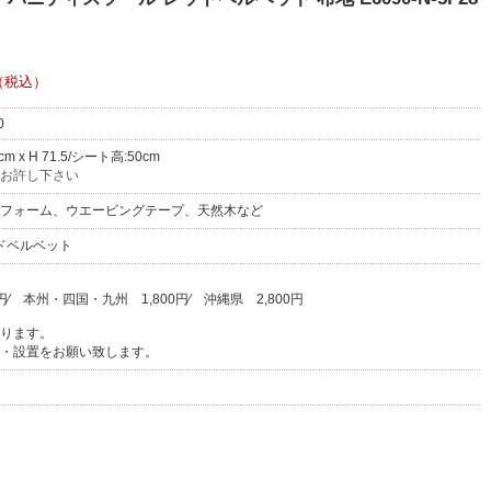
（税込）
0
0cm x H 71.5/シート高:50cm
お許し下さい
フォーム、ウエービングテープ、天然木など
ドベルベット
円
⁄
本州・四国・九州
1,800円
⁄
沖縄県
2,800円
ります。
・設置をお願い致します。