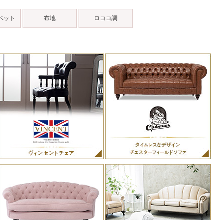
ベット
布地
ロココ調