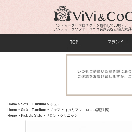
アンティークリプロダクトを販売して10数年。
アンティークソファ・ロココ調家具など輸入家具
商品検索：
Home
> Sofa・Furniture
> チェア
Home
> Sofa・Furniture
> チェア
> イタリアン・ロココ調(猫脚)
Home
> Pick Up Style
> サロン・クリニック