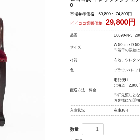
0
市場参考価格 59,800 ~ 74,800円
29,800円
ビビココ業販価格
品番
E6090-N-5F28
W 50cm x D 5
サイズ
※若干の誤差は
材質
布地、ウレタン
色
ブラウンxレッ
宅配便H
北海道
2,800
配送方法・料金
※軒先渡しとな
お客様にて開梱
入庫状況
在庫あり
数量