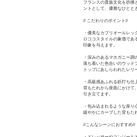
フランスの貴族文化を彷彿
ントとして、優雅なひとと
// こだわりのポイント//
・優美なカブリオールレッグ
ロココスタイルの象徴であ
印象を与えます。
・深みのあるマホガニー調
落ち着いた色合いのウッド
トップにあしらわれたレリ
・高級感あふれる鋲打ち仕
背もたれから座面にかけて
引き立てます。
・包み込まれるような座り
緩やかにカーブした背もた
//こんなシーンにおすすめ//
・ドレッサーやコンソール