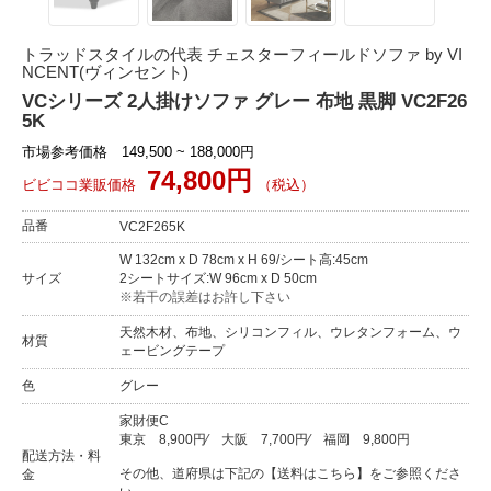
トラッドスタイルの代表 チェスターフィールドソファ by VI
NCENT(ヴィンセント)
VCシリーズ 2人掛けソファ グレー 布地 黒脚 VC2F26
5K
市場参考価格 149,500 ~ 188,000円
74,800円
ビビココ業販価格
（税込）
品番
VC2F265K
W 132cm x D 78cm x H 69/シート高:45cm
サイズ
2シートサイズ:W 96cm x D 50cm
※若干の誤差はお許し下さい
天然木材、布地、シリコンフィル、ウレタンフォーム、ウ
材質
ェービングテープ
色
グレー
家財便C
東京
8,900円
⁄
大阪
7,700円
⁄
福岡
9,800円
配送方法・料
その他、道府県は下記の【送料はこちら】をご参照くださ
金