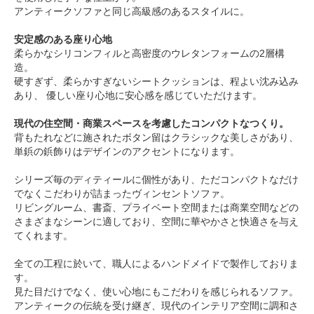
アンティークソファと同じ高級感のあるスタイルに。
安定感のある座り心地
柔らかなシリコンフィルと高密度のウレタンフォームの2層構
造。
硬すぎず、柔らかすぎないシートクッションは、程よい沈み込み
あり、 優しい座り心地に安心感を感じていただけます。
現代の住空間・商業スペースを考慮したコンパクトなつくり。
背もたれなどに施されたボタン留はクラシックな美しさがあり、
単鋲の鋲飾りはデザインのアクセントになります。
シリーズ毎のディティールに個性があり、ただコンパクトなだけ
でなくこだわりが詰まったヴィンセントソファ。
リビングルーム、書斎、プライベート空間または商業空間などの
さまざまなシーンに適しており、空間に華やかさと快適さを与え
てくれます。
全ての工程に於いて、職人によるハンドメイドで製作しておりま
す。
見た目だけでなく、使い心地にもこだわりを感じられるソファ。
アンティークの伝統を受け継ぎ、現代のインテリア空間に調和さ