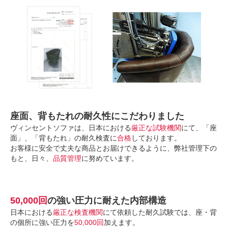
座面、背もたれの耐久性にこだわりました
ヴィンセントソファは、日本における
厳正な試験機関
にて、「座
面」、「背もたれ」の耐久検査に
合格
しております。
お客様に安全で丈夫な商品とお届けできるように、弊社管理下の
もと、日々、
品質管理
に努めています。
50,000回
の強い圧力に耐えた内部構造
日本における
厳正な検査機関
にて依頼した耐久試験では、座・背
の個所に強い圧力を
50,000回
加えます。