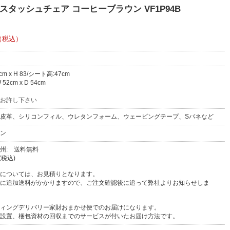
スタッシュチェア コーヒーブラウン VF1P94B
（税込）
0cm x H 83/シート高:47cm
2cm x D 54cm
お許し下さい
皮革、シリコンフィル、ウレタンフォーム、ウェービングテープ、Sバネなど
ン
州: 送料無料
(税込)
については、お見積りとなります。
に追加送料がかかりますので、ご注文確認後に追って弊社よりお知らせしま
ィングデリバリー家財おまかせ便でのお届けになります。
設置、梱包資材の回収までのサービスが付いたお届け方法です。