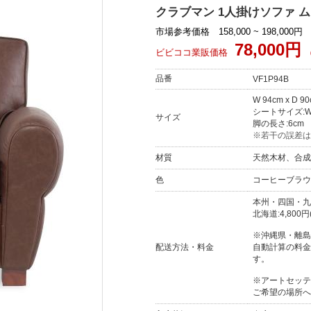
クラブマン 1人掛けソファ ム
市場参考価格 158,000 ~ 198,000円
78,000円
ビビココ業販価格
品番
VF1P94B
W 94cm x D 9
シートサイズ:W 5
サイズ
脚の長さ:6cm
※若干の誤差は
材質
天然木材、合成
色
コーヒーブラウ
本州・四国・九
北海道:4,800円
※沖縄県・離島
配送方法・料金
自動計算の料金
す。
※アートセッテ
ご希望の場所へ