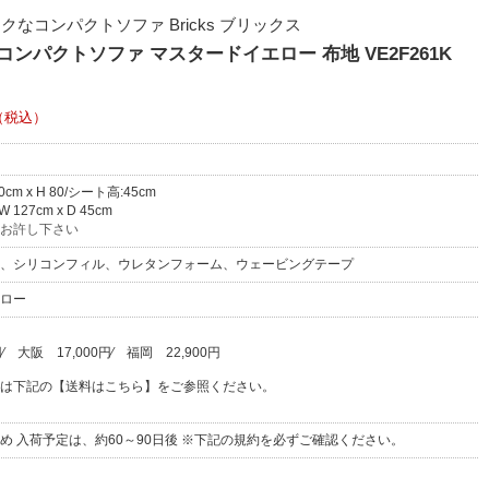
コンパクトソファ Bricks ブリックス
コンパクトソファ マスタードイエロー 布地 VE2F261K
（税込）
80cm x H 80/シート高:45cm
127cm x D 45cm
お許し下さい
、シリコンフィル、ウレタンフォーム、ウェービングテープ
ロー
円
⁄
大阪
17,000円
⁄
福岡
22,900円
は下記の【送料はこちら】をご参照ください。
め 入荷予定は、約60～90日後 ※下記の規約を必ずご確認ください。