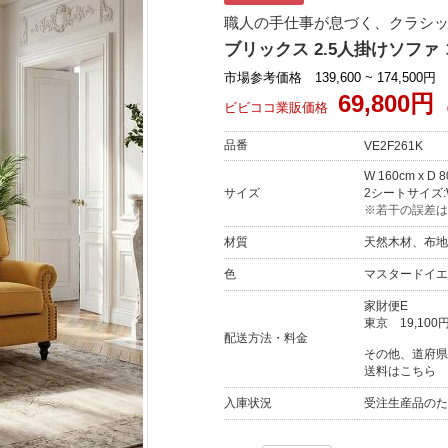
職人の手仕事が息づく、クラシックな
ブリックス 2.5人掛けソファ 
市場参考価格 139,600 ~ 174,500円
69,800円
ビビココ業販価格
品番
VE2F261K
W 160cm x D 
サイズ
2シートサイズ:W 
※若干の誤差は
材質
天然木材、布地
色
マスタードイエ
家財便E
東京
19,100
配送方法・料金
その他、道府県
送料はこちら
入庫状況
受注生産品のた