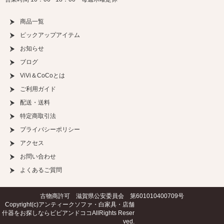
商品一覧
ピックアップアイテム
お知らせ
ブログ
ViVi＆CoCoとは
ご利用ガイド
配送・送料
特定商取引法
プライバシーポリシー
アクセス
お問い合わせ
よくあるご質問
古物商許可 滋賀県公安委員会 第601010400709号
Copyright(c)
アンティークソファ・白家具・店舗
什器をお探しならビビアンドココ
AllRights Reser
ved.