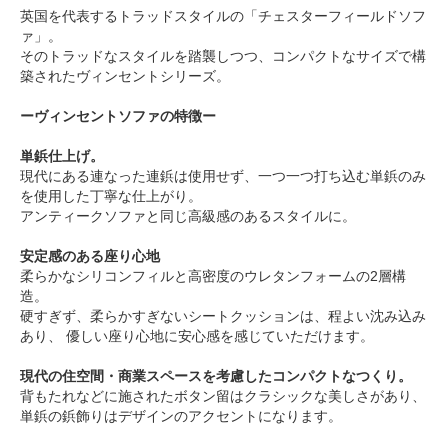
英国を代表するトラッドスタイルの「チェスターフィールドソフ
ァ」。
そのトラッドなスタイルを踏襲しつつ、コンパクトなサイズで構
築されたヴィンセントシリーズ。
ーヴィンセントソファの特徴ー
単鋲仕上げ。
現代にある連なった連鋲は使用せず、一つ一つ打ち込む単鋲のみ
を使用した丁寧な仕上がり。
アンティークソファと同じ高級感のあるスタイルに。
安定感のある座り心地
柔らかなシリコンフィルと高密度のウレタンフォームの2層構
造。
硬すぎず、柔らかすぎないシートクッションは、程よい沈み込み
あり、 優しい座り心地に安心感を感じていただけます。
現代の住空間・商業スペースを考慮したコンパクトなつくり。
背もたれなどに施されたボタン留はクラシックな美しさがあり、
単鋲の鋲飾りはデザインのアクセントになります。