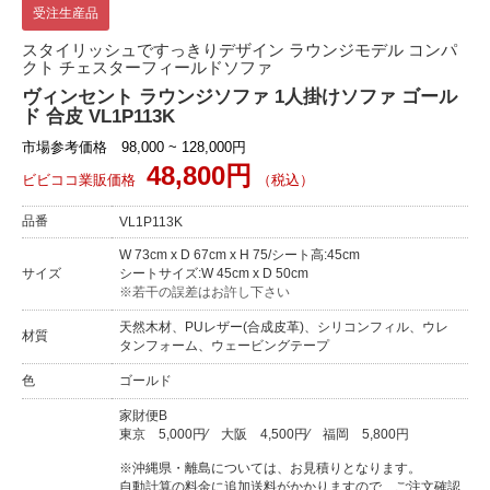
受注生産品
スタイリッシュですっきりデザイン ラウンジモデル コンパ
クト チェスターフィールドソファ
ヴィンセント ラウンジソファ 1人掛けソファ ゴール
ド 合皮 VL1P113K
市場参考価格 98,000 ~ 128,000円
48,800円
ビビココ業販価格
（税込）
品番
VL1P113K
W 73cm x D 67cm x H 75/シート高:45cm
サイズ
シートサイズ:W 45cm x D 50cm
※若干の誤差はお許し下さい
天然木材、PUレザー(合成皮革)、シリコンフィル、ウレ
材質
タンフォーム、ウェービングテープ
色
ゴールド
家財便B
東京
5,000円
⁄
大阪
4,500円
⁄
福岡
5,800円
※沖縄県・離島については、お見積りとなります。
自動計算の料金に追加送料がかかりますので、ご注文確認