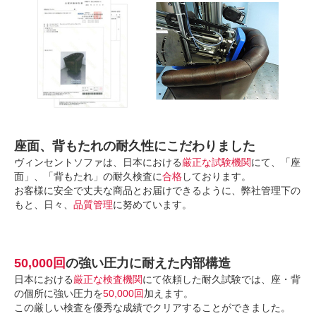
座面、背もたれの耐久性にこだわりました
ヴィンセントソファは、日本における
厳正な試験機関
にて、「座
面」、「背もたれ」の耐久検査に
合格
しております。
お客様に安全で丈夫な商品とお届けできるように、弊社管理下の
もと、日々、
品質管理
に努めています。
50,000回
の強い圧力に耐えた内部構造
日本における
厳正な検査機関
にて依頼した耐久試験では、座・背
の個所に強い圧力を
50,000回
加えます。
この厳しい検査を優秀な成績でクリアすることができました。