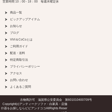
営業時間 10：00 - 18：00 毎週木曜定休
商品一覧
ピックアップアイテム
お知らせ
ブログ
ViVi＆CoCoとは
ご利用ガイド
配送・送料
特定商取引法
プライバシーポリシー
アクセス
お問い合わせ
よくあるご質問
古物商許可 滋賀県公安委員会 第601010400709号
Copyright(c)
アンティークソファ・白家具・店舗
什器をお探しならビビアンドココ
AllRights Reser