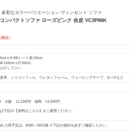
 多彩なカラーバリエーション ヴィンセント ソファ
コンパクトソファ ローズピンク 合皮 VC3P96K
（税込）
78cm x H 69/シート高:45cm
144cm x D 50cm
お許し下さい
皮革、シリコンフィル、ウレタンフォーム、ウェービングテープ、Sバネなど
円
⁄
大阪
11,200円
⁄
福岡
14,500円
は下記の【送料はこちら】をご参照ください。
め 入荷予定は、約60～90日後 ※下記の規約を必ずご確認ください。