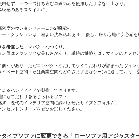
使用せず、一つ一つ打ち込む単鋲のみを使用した丁寧な仕上がり。
高級感のあるスタイルに。
高密度のウレタンフォームの2層構造。
シートクッションは、程よい沈み込みあり、 優しい座り心地に安心感を
スを考慮したコンパクトなつくり。
タン留はクラシックな美しさがあり、単鋲の鋲飾りはデザインのアクセ
に個性があり、ただコンパクトなだけでなくこだわりが詰まったヴィン
ライベート空間または商業空間などのさまざまなシーンに適しており、
によるハンドメイドで製作しております。
地にもこだわりを感じられるソファ。
継ぎ、現代のインテリア空間に調和させたサイズとフォルム。
ィンセントシリーズをぜひお試しください。
ータイプソファに変更できる「ローソファ用アジャスター