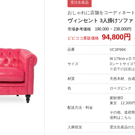
受注生産品
おしゃれに店舗をコーディネート
ヴィンセント 3人掛けソファ 
市場参考価格 190,000 ~ 238,000円
94,800円
ビビココ業販価格
品番
VC3P96K
W 179cm x D 
サイズ
3シートサイズ:W 
※若干の誤差は
材質
天然木材、合成
色
ローズピンク
家財便D
東京
12,300
配送方法・料金
その他、道府県
送料はこちら
入庫状況
受注生産品のた