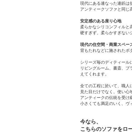
現代にある連なった連鋲は
アンティークソファと同じ
安定感のある座り心地
柔らかなシリコンフィルと
硬すぎず、柔らかすぎない
現代の住空間・商業スペー
背もたれなどに施されたボ
シリーズ毎のディティール
リビングルーム、書斎、プ
えてくれます。
全ての工程に於いて、職人
見た目だけでなく、使い心
アンティークの伝統を受け
小さくても満足のいく、ヴ
今なら、
こちらのソファをロ