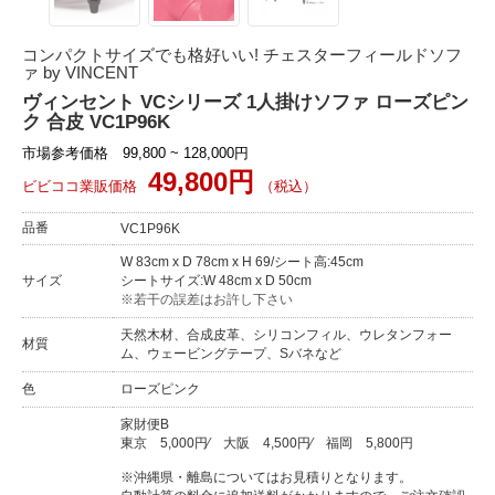
コンパクトサイズでも格好いい! チェスターフィールドソフ
ァ by VINCENT
ヴィンセント VCシリーズ 1人掛けソファ ローズピン
ク 合皮 VC1P96K
市場参考価格 99,800 ~ 128,000円
49,800円
ビビココ業販価格
（税込）
品番
VC1P96K
W 83cm x D 78cm x H 69/シート高:45cm
サイズ
シートサイズ:W 48cm x D 50cm
※若干の誤差はお許し下さい
天然木材、合成皮革、シリコンフィル、ウレタンフォー
材質
ム、ウェービングテープ、Sバネなど
色
ローズピンク
家財便B
東京
5,000円
⁄
大阪
4,500円
⁄
福岡
5,800円
※沖縄県・離島についてはお見積りとなります。