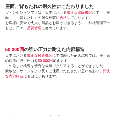
座面、背もたれの耐久性にこだわりました
ヴィンセントソファは、日本における
厳正な試験機関
にて、「座
面」、「背もたれ」の耐久検査に
合格
しております。
お客様に安全で丈夫な商品とお届けできるように、弊社管理下の
もと、日々、
品質管理
に努めています。
50,000回
の強い圧力に耐えた内部構造
日本における
厳正な検査機関
にて依頼した耐久試験では、座・背
の個所に強い圧力を
50,000回
加えます。
この厳しい検査を優秀な成績でクリアすることができました。
素敵なデザインをより長くご使用いただきたい思いもあり、
頑丈
な内部構造
にも自信があります。