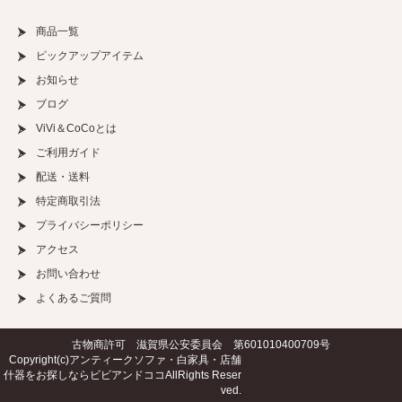
商品一覧
ピックアップアイテム
お知らせ
ブログ
ViVi＆CoCoとは
ご利用ガイド
配送・送料
特定商取引法
プライバシーポリシー
アクセス
お問い合わせ
よくあるご質問
古物商許可 滋賀県公安委員会 第601010400709号
Copyright(c)
アンティークソファ・白家具・店舗
什器をお探しならビビアンドココ
AllRights Reser
ved.