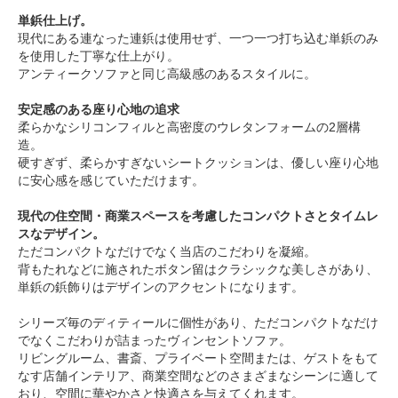
単鋲仕上げ。
現代にある連なった連鋲は使用せず、一つ一つ打ち込む単鋲のみ
を使用した丁寧な仕上がり。
アンティークソファと同じ高級感のあるスタイルに。
安定感のある座り心地の追求
柔らかなシリコンフィルと高密度のウレタンフォームの2層構
造。
硬すぎず、柔らかすぎないシートクッションは、優しい座り心地
に安心感を感じていただけます。
現代の住空間・商業スペースを考慮したコンパクトさとタイムレ
スなデザイン。
ただコンパクトなだけでなく当店のこだわりを凝縮。
背もたれなどに施されたボタン留はクラシックな美しさがあり、
単鋲の鋲飾りはデザインのアクセントになります。
シリーズ毎のディティールに個性があり、ただコンパクトなだけ
でなくこだわりが詰まったヴィンセントソファ。
リビングルーム、書斎、プライベート空間または、ゲストをもて
なす店舗インテリア、商業空間などのさまざまなシーンに適して
おり、空間に華やかさと快適さを与えてくれます。