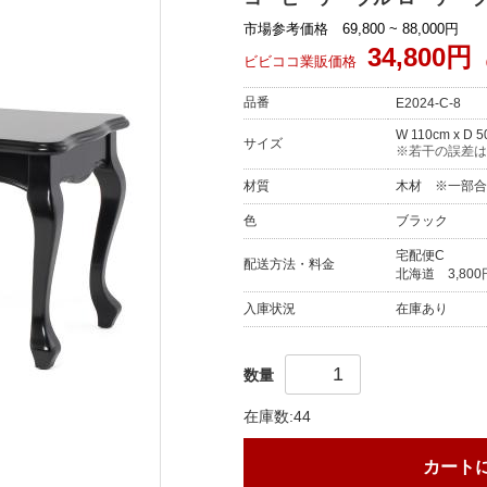
市場参考価格 69,800 ~ 88,000円
34,800円
ビビココ業販価格
品番
E2024-C-8
W 110cm x D 5
サイズ
※若干の誤差は
材質
木材 ※一部合
色
ブラック
宅配便C
配送方法・料金
北海道
3,800
入庫状況
在庫あり
数量
在庫数:44
カート