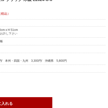
（税込）
0cm x H 51cm
お許し下さい
板
円
⁄
本州・四国・九州
3,300円
⁄
沖縄県
5,800円
に入れる