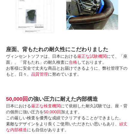
座面、背もたれの耐久性にこだわりました
ヴィンセントソファは、日本における
厳正な試験機関
にて、「座
面」、「背もたれ」の耐久検査に
合格
しております。
お客様に安全で丈夫な商品とお届けできるように、弊社管理下の
もと、日々、
品質管理
に努めています。
50,000回
の強い圧力に耐えた内部構造
日本における
厳正な検査機関
にて依頼した耐久試験では、座・背
の個所に強い圧力を
50,000回
加えます。
この厳しい検査を優秀な成績でクリアすることができました。
素敵なデザインをより長くご使用いただきたい思いもあり、
頑丈
な内部構造
にも自信があります。