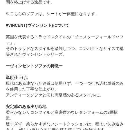
間を格上げする逸品です。
※こちらのソファは、シートが一体型になります。
■VINCENT(ヴィンセント)について
英国を代表するトラッドスタイルの「チェスターフィールドソフ
ァ」。
そのトラッドなスタイルを踏襲しつつ、コンパクトなサイズで構
築されたヴィンセントシリーズ。
ーヴィンセントソファの特徴ー
単鋲仕上げ。
現代にある連なった連鋲は使用せず、一つ一つ打ち込む単鋲のみ
を使用した丁寧な仕上がり。
アンティークソファと同じ高級感のあるスタイルに。
安定感のある座り心地
柔らかなシリコンフィルと高密度のウレタンフォームの2層構
造。
硬すぎず、柔らかすぎないシートクッションは、程よい沈み込み
あり、 優しい座り心地に安心感を感じていただけます。