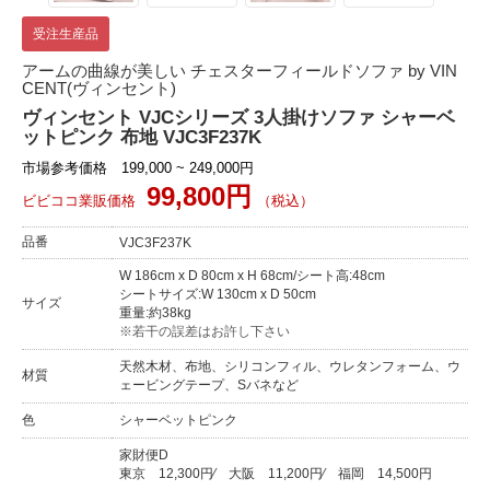
受注生産品
アームの曲線が美しい チェスターフィールドソファ by VIN
CENT(ヴィンセント)
ヴィンセント VJCシリーズ 3人掛けソファ シャーベ
ットピンク 布地 VJC3F237K
市場参考価格 199,000 ~ 249,000円
99,800円
ビビココ業販価格
（税込）
品番
VJC3F237K
W 186cm x D 80cm x H 68cm/シート高:48cm
シートサイズ:W 130cm x D 50cm
サイズ
重量:約38kg
※若干の誤差はお許し下さい
天然木材、布地、シリコンフィル、ウレタンフォーム、ウ
材質
ェービングテープ、Sバネなど
色
シャーベットピンク
家財便D
東京
12,300円
⁄
大阪
11,200円
⁄
福岡
14,500円