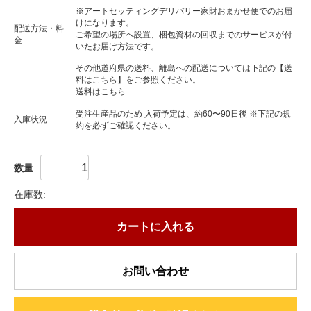
※アートセッティングデリバリー家財おまかせ便でのお届
けになります。
配送方法・料
ご希望の場所へ設置、梱包資材の回収までのサービスが付
金
いたお届け方法です。
その他道府県の送料、離島への配送については下記の【送
料はこちら】をご参照ください。
送料はこちら
受注生産品のため 入荷予定は、約60〜90日後 ※下記の規
入庫状況
約を必ずご確認ください。
数量
在庫数:
カートに入れる
お問い合わせ