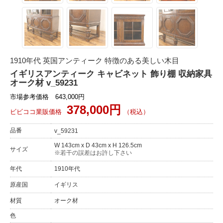
1910年代 英国アンティーク 特徴のある美しい木目
イギリスアンティーク キャビネット 飾り棚 収納家具
オーク材 v_59231
市場参考価格 643,000円
378,000円
ビビココ業販価格
（税込）
品番
v_59231
W 143cm x D 43cm x H 126.5cm
サイズ
※若干の誤差はお許し下さい
年代
1910年代
原産国
イギリス
材質
オーク材
色