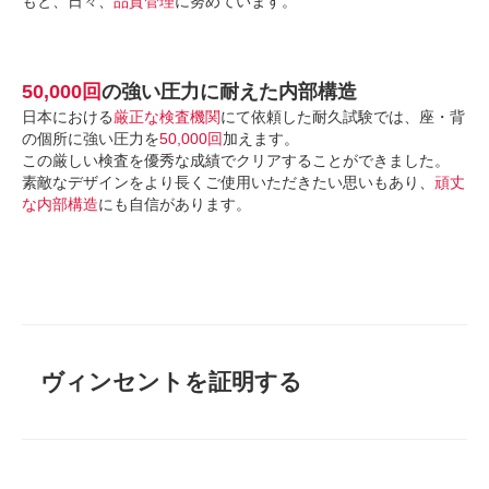
もと、日々、
品質管理
に努めています。
50,000回
の強い圧力に耐えた内部構造
日本における
厳正な検査機関
にて依頼した耐久試験では、座・背
の個所に強い圧力を
50,000回
加えます。
この厳しい検査を優秀な成績でクリアすることができました。
素敵なデザインをより長くご使用いただきたい思いもあり、
頑丈
な内部構造
にも自信があります。
ヴィンセントを証明する