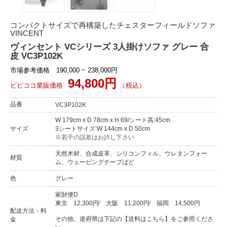
コンパクトサイズで再構築したチェスターフィールドソファ
VINCENT
ヴィンセント VCシリーズ 3人掛けソファ グレー 合
皮 VC3P102K
市場参考価格 190,000 ~ 238,000円
94,800円
ビビココ業販価格
（税込）
品番
VC3P102K
W 179cm x D 78cm x H 69/シート高:45cm
サイズ
3シートサイズ:W 144cm x D 50cm
※若干の誤差はお許し下さい
天然木材、合成皮革、シリコンフィル、ウレタンフォー
材質
ム、ウェービングテープばど
色
グレー
家財便D
東京
12,300円
⁄
大阪
11,200円
⁄
福岡
14,500円
配送方法・料
その他、道府県は下記の【送料はこちら】をご参照くださ
金