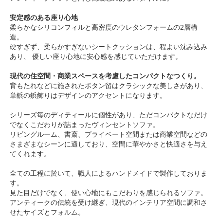
安定感のある座り心地
柔らかなシリコンフィルと高密度のウレタンフォームの2層構
造。
硬すぎず、柔らかすぎないシートクッションは、程よい沈み込み
あり、 優しい座り心地に安心感を感じていただけます。
現代の住空間・商業スペースを考慮したコンパクトなつくり。
背もたれなどに施されたボタン留はクラシックな美しさがあり、
単鋲の鋲飾りはデザインのアクセントになります。
シリーズ毎のディティールに個性があり、ただコンパクトなだけ
でなくこだわりが詰まったヴィンセントソファ。
リビングルーム、書斎、プライベート空間または商業空間などの
さまざまなシーンに適しており、空間に華やかさと快適さを与え
てくれます。
全ての工程に於いて、職人によるハンドメイドで製作しておりま
す。
見た目だけでなく、使い心地にもこだわりを感じられるソファ。
アンティークの伝統を受け継ぎ、現代のインテリア空間に調和さ
せたサイズとフォルム。