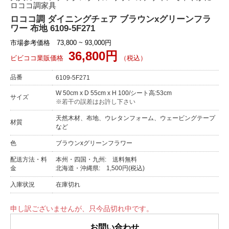
ロココ調家具
ロココ調 ダイニングチェア ブラウンxグリーンフラ
ワー 布地 6109-5F271
市場参考価格 73,800 ~ 93,000円
36,800円
ビビココ業販価格
（税込）
品番
6109-5F271
W 50cm x D 55cm x H 100/シート高:53cm
サイズ
※若干の誤差はお許し下さい
天然木材、布地、ウレタンフォーム、ウェービングテープ
材質
など
色
ブラウンxグリーンフラワー
配送方法・料
本州・四国・九州: 送料無料
金
北海道・沖縄県: 1,500円(税込)
入庫状況
在庫切れ
申し訳ございませんが、只今品切れ中です。
お問い合わせ