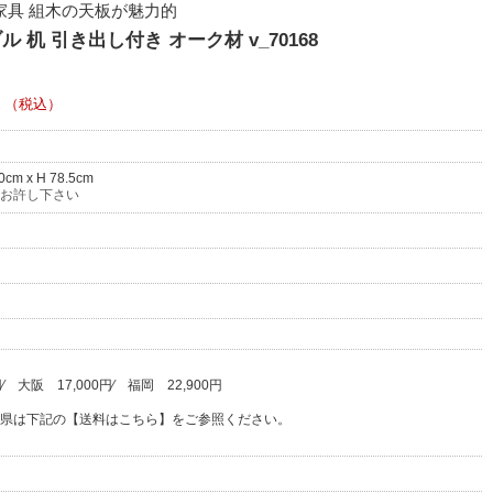
ク家具 組木の天板が魅力的
机 引き出し付き オーク材 v_70168
（税込）
0cm x H 78.5cm
お許し下さい
円
⁄
大阪
17,000円
⁄
福岡
22,900円
県は下記の【送料はこちら】をご参照ください。