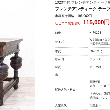
1920年代 フレンチアンティー
フレンチアンティーク テーブル 
市場参考価格 196,000円
115,000円
ビビココ業販価格
品番
v_70168
W 125cm x D 9
サイズ
※若干の誤差は
年代
1920年代
原産国
フランス
材質
オーク材
色
家財便E
東京
19,100
配送方法・料金
※その他、道府
送料はこちら
入庫状況
在庫あり