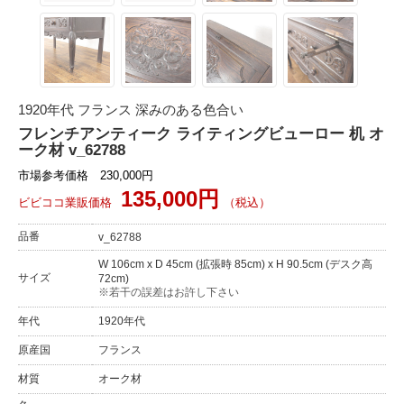
1920年代 フランス 深みのある色合い
フレンチアンティーク ライティングビューロー 机 オ
ーク材 v_62788
市場参考価格 230,000円
135,000円
ビビココ業販価格
（税込）
品番
v_62788
W 106cm x D 45cm (拡張時 85cm) x H 90.5cm (デスク高
サイズ
72cm)
※若干の誤差はお許し下さい
年代
1920年代
原産国
フランス
材質
オーク材