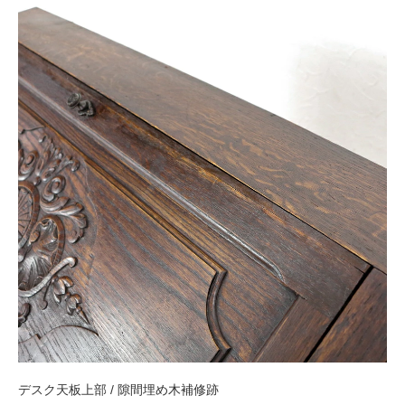
デスク天板上部 / 隙間埋め木補修跡