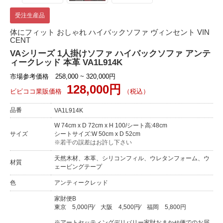
受注生産品
体にフィット おしゃれ ハイバックソファ ヴィンセント VIN
CENT
VAシリーズ 1人掛けソファ ハイバックソファ アンテ
ィークレッド 本革 VA1L914K
市場参考価格 258,000 ~ 320,000円
128,000円
ビビココ業販価格
（税込）
品番
VA1L914K
W 74cm x D 72cm x H 100/シート高:48cm
サイズ
シートサイズ:W 50cm x D 52cm
※若干の誤差はお許し下さい
天然木材、本革、シリコンフィル、ウレタンフォーム、ウ
材質
ェービングテープ
色
アンティークレッド
家財便B
東京
5,000円
⁄
大阪
4,500円
⁄
福岡
5,800円
※アートセッティングデリバリー家財おまかせ便でのお届