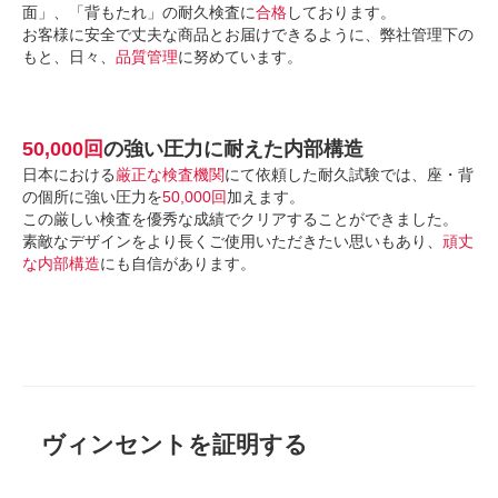
面」、「背もたれ」の耐久検査に
合格
しております。
お客様に安全で丈夫な商品とお届けできるように、弊社管理下の
もと、日々、
品質管理
に努めています。
50,000回
の強い圧力に耐えた内部構造
日本における
厳正な検査機関
にて依頼した耐久試験では、座・背
の個所に強い圧力を
50,000回
加えます。
この厳しい検査を優秀な成績でクリアすることができました。
素敵なデザインをより長くご使用いただきたい思いもあり、
頑丈
な内部構造
にも自信があります。
ヴィンセントを証明する