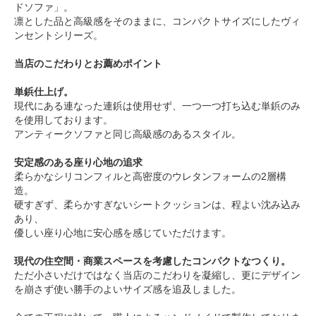
ドソファ」。
凛とした品と高級感をそのままに、コンパクトサイズにしたヴィ
ンセントシリーズ。
当店のこだわりとお薦めポイント
単鋲仕上げ。
現代にある連なった連鋲は使用せず、一つ一つ打ち込む単鋲のみ
を使用しております。
アンティークソファと同じ高級感のあるスタイル。
安定感のある座り心地の追求
柔らかなシリコンフィルと高密度のウレタンフォームの2層構
造。
硬すぎず、柔らかすぎないシートクッションは、程よい沈み込み
あり、
優しい座り心地に安心感を感じていただけます。
現代の住空間・商業スペースを考慮したコンパクトなつくり。
ただ小さいだけではなく当店のこだわりを凝縮し、更にデザイン
を崩さず使い勝手のよいサイズ感を追及しました。