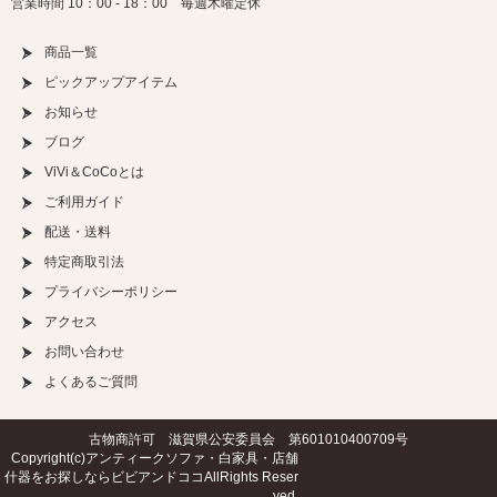
営業時間 10：00 - 18：00 毎週木曜定休
商品一覧
ピックアップアイテム
お知らせ
ブログ
ViVi＆CoCoとは
ご利用ガイド
配送・送料
特定商取引法
プライバシーポリシー
アクセス
お問い合わせ
よくあるご質問
古物商許可 滋賀県公安委員会 第601010400709号
Copyright(c)
アンティークソファ・白家具・店舗
什器をお探しならビビアンドココ
AllRights Reser
ved.