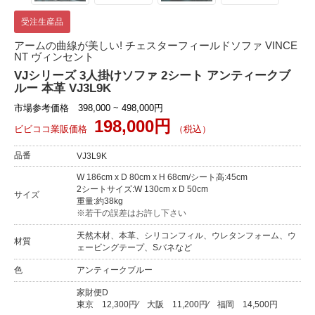
受注生産品
アームの曲線が美しい! チェスターフィールドソファ VINCE
NT ヴィンセント
VJシリーズ 3人掛けソファ 2シート アンティークブ
ルー 本革 VJ3L9K
市場参考価格 398,000 ~ 498,000円
198,000円
ビビココ業販価格
（税込）
品番
VJ3L9K
W 186cm x D 80cm x H 68cm/シート高:45cm
2シートサイズ:W 130cm x D 50cm
サイズ
重量:約38kg
※若干の誤差はお許し下さい
天然木材、本革、シリコンフィル、ウレタンフォーム、ウ
材質
ェービングテープ、Sバネなど
色
アンティークブルー
家財便D
東京
12,300円
⁄
大阪
11,200円
⁄
福岡
14,500円