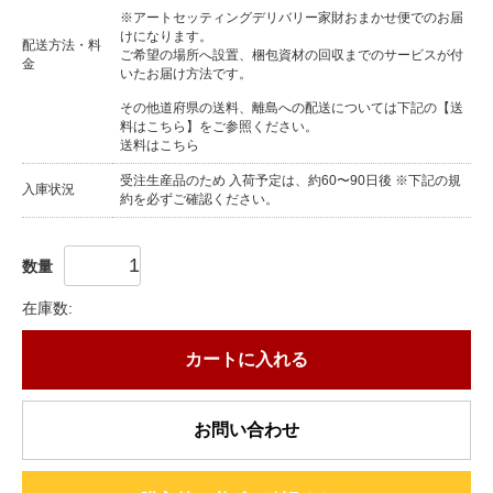
※アートセッティングデリバリー家財おまかせ便でのお届
けになります。
配送方法・料
ご希望の場所へ設置、梱包資材の回収までのサービスが付
金
いたお届け方法です。
その他道府県の送料、離島への配送については下記の【送
料はこちら】をご参照ください。
送料はこちら
受注生産品のため 入荷予定は、約60〜90日後 ※下記の規
入庫状況
約を必ずご確認ください。
数量
在庫数:
カートに入れる
お問い合わせ