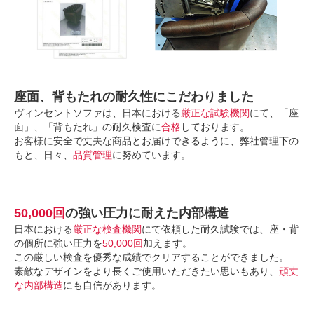
座面、背もたれの耐久性にこだわりました
ヴィンセントソファは、日本における
厳正な試験機関
にて、「座
面」、「背もたれ」の耐久検査に
合格
しております。
お客様に安全で丈夫な商品とお届けできるように、弊社管理下の
もと、日々、
品質管理
に努めています。
50,000回
の強い圧力に耐えた内部構造
日本における
厳正な検査機関
にて依頼した耐久試験では、座・背
の個所に強い圧力を
50,000回
加えます。
この厳しい検査を優秀な成績でクリアすることができました。
素敵なデザインをより長くご使用いただきたい思いもあり、
頑丈
な内部構造
にも自信があります。