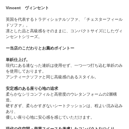
Vincent ヴィンセント
英国を代表するトラディショナルソファ、「チェスターフィール
ドソファ」。
凛とした品と高級感をそのままに、コンパクトサイズにしたヴィ
ンセントシリーズ。
ー当店のこだわりとお薦めポイントー
単鋲仕上げ。
現代にある連なった連鋲は使用せず、一つ一つ打ち込む単鋲のみ
を使用しております。
アンティークソファと同じ高級感のあるスタイル。
安定感のある座り心地の追求
柔らかなシリコンフィルと高密度のウレタンフォームの2層構
造。
硬すぎず、柔らかすぎないシートクッションは、程よい沈み込み
あり、
優しい座り心地に安心感を感じていただけます。
現代の住空間・商業スペースを考慮したコンパクトなつくり。