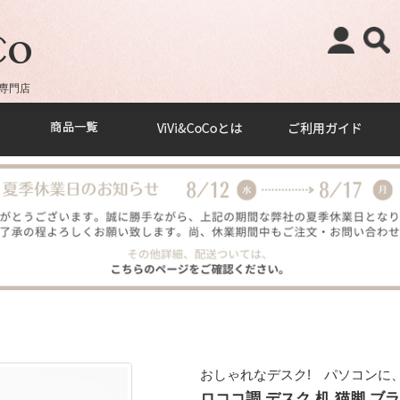
専門店
おしゃれなデスク! パソコンに
ロココ調 デスク 机 猫脚 ブラック