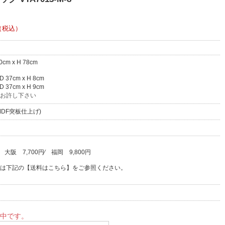
（税込）
0cm x H 78cm
D 37cm x H 8cm
D 37cm x H 9cm
お許し下さい
DF突板仕上げ)
⁄
大阪
7,700円
⁄
福岡
9,800円
は下記の【送料はこちら】をご参照ください。
中です。