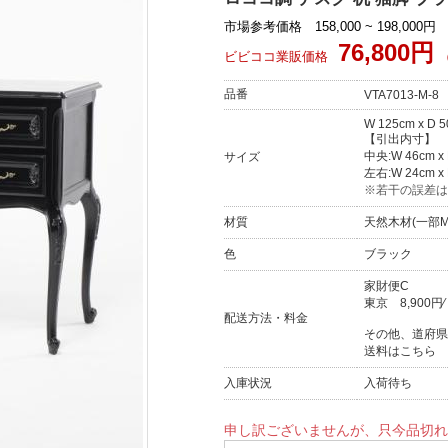
市場参考価格 158,000 ~ 198,000円
76,800円
ビビココ業販価格
品番
VTA7013-M-8
W 125cm x D 5
【引出内寸】
中央:W 46cm x 
サイズ
左右:W 24cm x 
※若干の誤差は
材質
天然木材(一部M
色
ブラック
家財便C
東京
8,900円
配送方法・料金
その他、道府県
送料はこちら
入庫状況
入荷待ち
申し訳ございませんが、只今品切れ