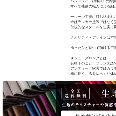
ハンドメイド(手彫り)の彫
すべて熟練の職人による細
一つ一つ丁寧に打ち込まれ
金はラッカー塗装ではなく
伝統的なスタイルを忠実に
クオリティ・デザインは本
ゆったりと寛いで頂ける空
★シューズロングとは
長椅子のこと、フランス語で”cha
アンティーク家具ではカウ
横に長く、脚をゆっくり休