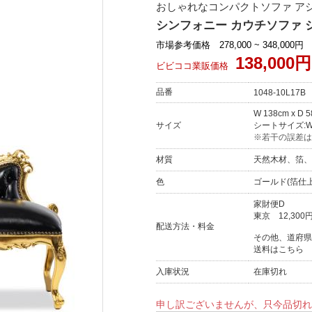
おしゃれなコンパクトソファ アシン
シンフォニー カウチソファ シュ
市場参考価格 278,000 ~ 348,000円
138,000円
ビビココ業販価格
品番
1048-10L17B
W 138cm x D 
サイズ
シートサイズ:W 1
※若干の誤差は
材質
天然木材、箔、
色
ゴールド(箔仕
家財便D
東京
12,300
配送方法・料金
その他、道府県
送料はこちら
入庫状況
在庫切れ
申し訳ございませんが、只今品切れ