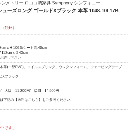
メトリー ロココ調家具 Symphony シンフォニー
ーズロング ゴールドXブラック 本革 1048-10L17B
（税込）
58cm x H 106.5/シート高:48cm
12cm x D 43cm
お許し下さい
本革(一部PVC)、コイルスプリング、ウレタンフォーム、ウェービングテープ
上)Xブラック
円
⁄
大阪
11,200円
⁄
福岡
14,500円
は下記の【送料はこちら】をご参照ください。
中です。