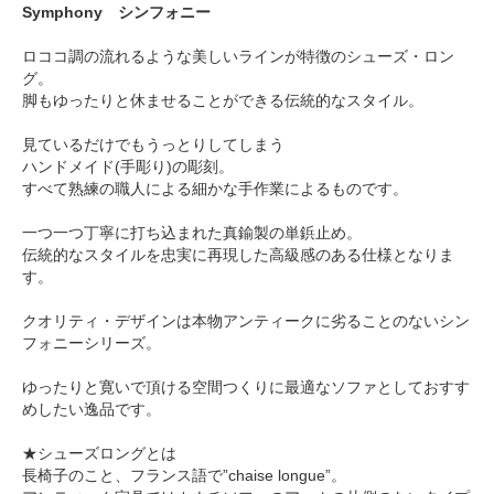
Symphony シンフォニー
ロココ調の流れるような美しいラインが特徴のシューズ・ロン
グ。
脚もゆったりと休ませることができる伝統的なスタイル。
見ているだけでもうっとりしてしまう
ハンドメイド(手彫り)の彫刻。
すべて熟練の職人による細かな手作業によるものです。
一つ一つ丁寧に打ち込まれた真鍮製の単鋲止め。
伝統的なスタイルを忠実に再現した高級感のある仕様となりま
す。
クオリティ・デザインは本物アンティークに劣ることのないシン
フォニーシリーズ。
ゆったりと寛いで頂ける空間つくりに最適なソファとしておすす
めしたい逸品です。
★シューズロングとは
長椅子のこと、フランス語で”chaise longue”。