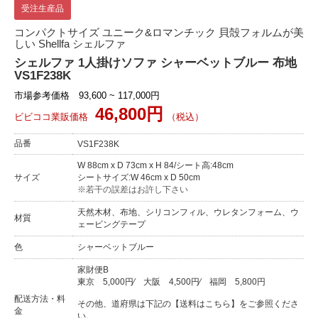
受注生産品
コンパクトサイズ ユニーク&ロマンチック 貝殻フォルムが美
しい Shellfa シェルファ
シェルファ 1人掛けソファ シャーベットブルー 布地
VS1F238K
市場参考価格 93,600 ~ 117,000円
46,800円
ビビココ業販価格
（税込）
品番
VS1F238K
W 88cm x D 73cm x H 84/シート高:48cm
サイズ
シートサイズ:W 46cm x D 50cm
※若干の誤差はお許し下さい
天然木材、布地、シリコンフィル、ウレタンフォーム、ウ
材質
ェービングテープ
色
シャーベットブルー
家財便B
東京
5,000円
⁄
大阪
4,500円
⁄
福岡
5,800円
配送方法・料
その他、道府県は下記の【送料はこちら】をご参照くださ
金
い。