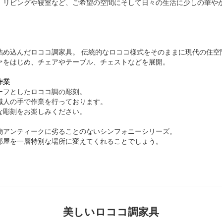
、リビングや寝室など、ご希望の空間にそして日々の生活に少しの華や
詰め込んだロココ調家具。 伝統的なロココ様式をそのままに現代の住空
ァをはじめ、チェアやテーブル、チェストなどを展開。
作業
ーフとしたロココ調の彫刻。
職人の手で作業を行っております。
な彫刻をお楽しみください。
物アンティークに劣ることのないシンフォニーシリーズ。
部屋を一層特別な場所に変えてくれることでしょう。
美しいロココ調家具