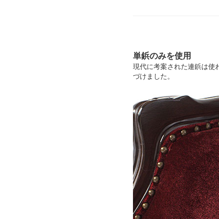
単鋲のみを使用
現代に考案された連鋲は使
づけました。