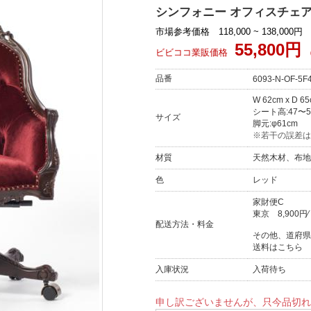
シンフォニー オフィスチェア デス
市場参考価格 118,000 ~ 138,000円
55,800円
ビビココ業販価格
品番
6093-N-OF-5F
W 62cm x D 6
シート高:47〜5
サイズ
脚元:φ61cm
※若干の誤差は
材質
天然木材、布地
色
レッド
家財便C
東京
8,900円
配送方法・料金
その他、道府県
送料はこちら
入庫状況
入荷待ち
申し訳ございませんが、只今品切れ