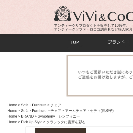
アンティークリプロダクトを販売して10数年。
アンティークソファ・ロココ調家具など輸入家具
商品検索：
Home
> Sofa・Furniture
> チェア
Home
> Sofa・Furniture
> チェア
> アームチェア・セティ(長椅子)
Home
> BRAND
> Symphony シンフォニー
Home
> Pick Up Style
> クラシックに書斎を彩る