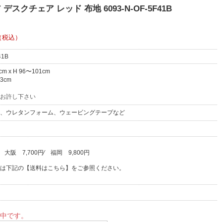
クチェア レッド 布地 6093-N-OF-5F41B
（税込）
41B
5cm x H 96〜101cm
3cm
お許し下さい
、ウレタンフォーム、ウェービングテープなど
⁄
大阪
7,700円
⁄
福岡
9,800円
は下記の【送料はこちら】をご参照ください。
中です。