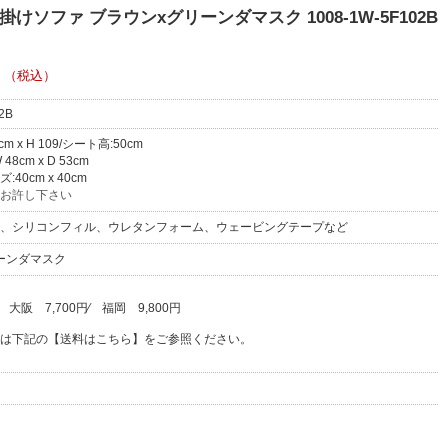
けソファ ブラウンxグリーンダマスク 1008-1W-5F102B
（税込）
2B
0cm x H 109/シート高:50cm
8cm x D 53cm
40cm x 40cm
お許し下さい
、シリコンフィル、ウレタンフォーム、ウェービングテープなど
ーンダマスク
⁄
大阪
7,700円
⁄
福岡
9,800円
は下記の【送料はこちら】をご参照ください。