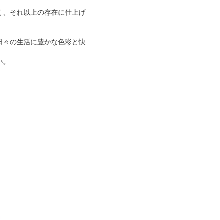
く、それ以上の存在に仕上げ
日々の生活に豊かな色彩と快
い。