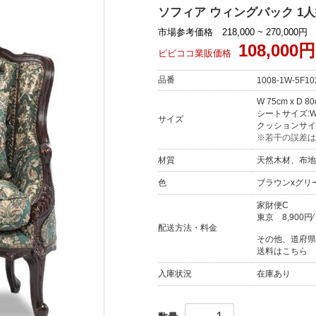
ソフィア ウィングバック 1人掛
市場参考価格 218,000 ~ 270,000円
108,000円
ビビココ業販価格
品番
1008-1W-5F10
W 75cm x D 8
シートサイズ:W 4
サイズ
クッションサイズ:
※若干の誤差は
材質
天然木材、布地
色
ブラウンxグリ
家財便C
東京
8,900円
配送方法・料金
その他、道府県
送料はこちら
入庫状況
在庫あり