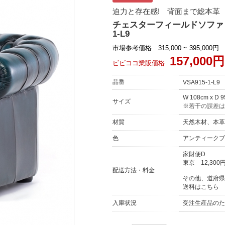
迫力と存在感! 背面まで総本革
チェスターフィールドソファ 
1-L9
市場参考価格 315,000 ~ 395,000円
157,000円
ビビココ業販価格
品番
VSA915-1-L9
W 108cm x D 
サイズ
※若干の誤差は
材質
天然木材、本革
色
アンティークブ
家財便D
東京
12,300
配送方法・料金
その他、道府県
送料はこちら
入庫状況
受注生産品のた