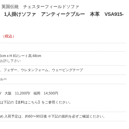
 英国伝統 チェスターフィールドソファ
1人掛けソファ アンティークブルー 本革 VSA915-
（税込）
95cm x H 81/シート高:48cm
お許し下さい
、フェザー、ウレタンフォーム、ウェービングテープ
ルー
円
⁄
大阪
11,200円
⁄
福岡
14,500円
は下記の【送料はこちら】をご参照ください。
め 入荷予定は、約60〜90日後 ※下記の規約を必ずご確認ください。