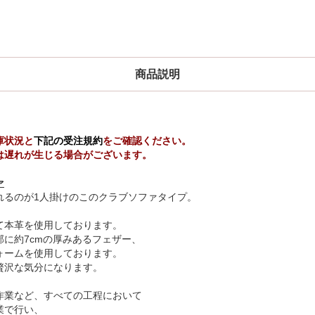
商品説明
庫状況と
下記の受注規約
をご確認ください。
は遅れが生じる場合がございます。
ァ
れるのが1人掛けのこのクラブソファタイプ。
て本革を使用しております。
に約7cmの厚みあるフェザー、
ォームを使用しております。
贅沢な気分になります。
作業など、すべての工程において
業で行い、