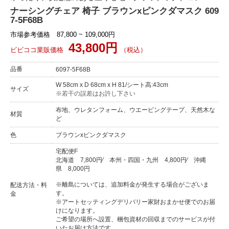
ナーシングチェア 椅子 ブラウンxピンクダマスク 609
7-5F68B
市場参考価格 87,800 ~ 109,000円
43,800円
ビビココ業販価格
（税込）
品番
6097-5F68B
W 58cm x D 68cm x H 81/シート高:43cm
サイズ
※若干の誤差はお許し下さい
布地、ウレタンフォーム、ウエービングテープ、天然木な
材質
ど
色
ブラウンxピンクダマスク
宅配便F
北海道
7,800円
⁄
本州・四国・九州
4,800円
⁄
沖縄
県
8,000円
※離島については、追加料金が発生する場合がございま
配送方法・料
す。
金
※アートセッティングデリバリー家財おまかせ便でのお届
けになります。
ご希望の場所へ設置、梱包資材の回収までのサービスが付
いたお届け方法です。