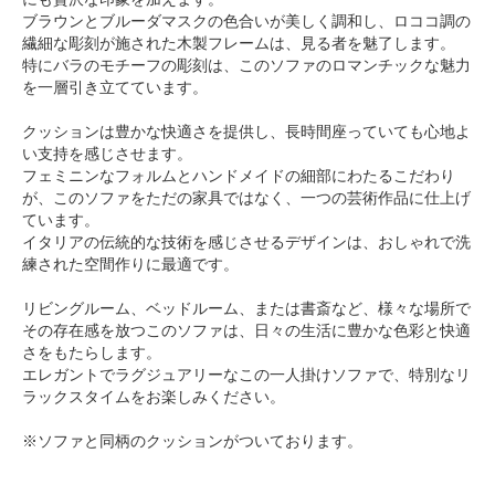
ブラウンとブルーダマスクの色合いが美しく調和し、ロココ調の
繊細な彫刻が施された木製フレームは、見る者を魅了します。
特にバラのモチーフの彫刻は、このソファのロマンチックな魅力
を一層引き立てています。
クッションは豊かな快適さを提供し、長時間座っていても心地よ
い支持を感じさせます。
フェミニンなフォルムとハンドメイドの細部にわたるこだわり
が、このソファをただの家具ではなく、一つの芸術作品に仕上げ
ています。
イタリアの伝統的な技術を感じさせるデザインは、おしゃれで洗
練された空間作りに最適です。
リビングルーム、ベッドルーム、または書斎など、様々な場所で
その存在感を放つこのソファは、日々の生活に豊かな色彩と快適
さをもたらします。
エレガントでラグジュアリーなこの一人掛けソファで、特別なリ
ラックスタイムをお楽しみください。
※ソファと同柄のクッションがついております。