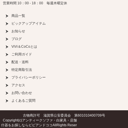
営業時間 10：00 - 18：00 毎週木曜定休
商品一覧
ピックアップアイテム
お知らせ
ブログ
ViVi＆CoCoとは
ご利用ガイド
配送・送料
特定商取引法
プライバシーポリシー
アクセス
お問い合わせ
よくあるご質問
古物商許可 滋賀県公安委員会 第601010400709号
Copyright(c)
アンティークソファ・白家具・店舗
什器をお探しならビビアンドココ
AllRights Reser