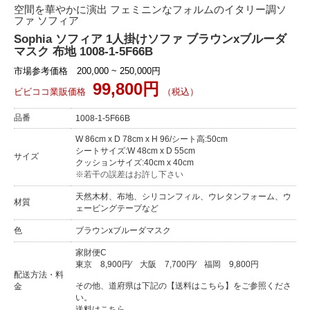
空間を華やかに演出 フェミニンなフォルムのイタリー調ソ
ファ ソフィア
Sophia ソフィア 1人掛けソファ ブラウンxブルーダ
マスク 布地 1008-1-5F66B
市場参考価格 200,000 ~ 250,000円
99,800円
ビビココ業販価格
（税込）
品番
1008-1-5F66B
W 86cm x D 78cm x H 96/シート高:50cm
シートサイズ:W 48cm x D 55cm
サイズ
クッションサイズ:40cm x 40cm
※若干の誤差はお許し下さい
天然木材、布地、シリコンフィル、ウレタンフォーム、ウ
材質
ェービングテープなど
色
ブラウンxブルーダマスク
家財便C
東京
8,900円
⁄
大阪
7,700円
⁄
福岡
9,800円
配送方法・料
その他、道府県は下記の【送料はこちら】をご参照くださ
金
い。
送料はこちら