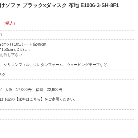
ファ ブラックxダマスク 布地 E1006-3-SH-8F1
（税込）
F1
72cm x H 105/シート高:49cm
53cm x D 53cm
お許し下さい
、シリコンフィル、ウレタンフォーム、ウェービングテープなど
スク
円
⁄
大阪
17,000円
⁄
福岡
22,900円
は下記の【送料はこちら】をご参照ください。