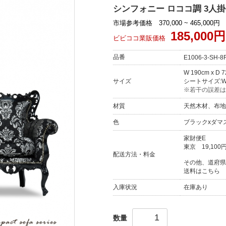
シンフォニー ロココ調 3人掛けソ
市場参考価格 370,000 ~ 465,000円
185,000円
ビビココ業販価格
品番
E1006-3-SH-8
W 190cm x D 
サイズ
シートサイズ:W 1
※若干の誤差は
材質
天然木材、布地
色
ブラックxダマ
家財便E
東京
19,100
配送方法・料金
その他、道府県
送料はこちら
入庫状況
在庫あり
数量