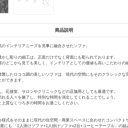
商品説明
代のインテリアニーズを見事に融合させたソファ。
透かし彫りの細工は、正面だけでなく背面にも彫られております。
屋のどこから見ても美しく、インテリアとしての価値も高いこだわりの
踏襲したロココ調の美しいソファは、現代の空間にもそのクラシックな
とができます。
ん、応接室、サロンやクリニックなどの店舗用としても最適です。
訪れる人々を魅了し、特別な時間を演出してくれることでしょう。
と上質なくつろぎの時間をお過ごしください。
コ様式をそのままに現代の住空間・商業スペースに合わせたコンパクト
屋にも 「2人掛けソファ+1人掛けソファx2台+コーヒーテーブル」の