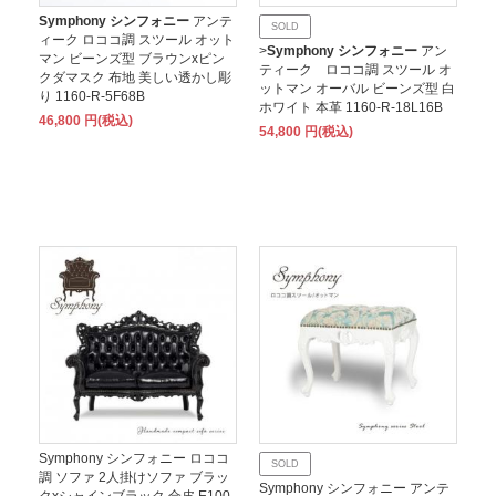
Symphony シンフォニー
アンテ
SOLD
ィーク ロココ調 スツール オット
>
Symphony シンフォニー
アン
マン ビーンズ型 ブラウンxピン
ティーク ロココ調 スツール オ
クダマスク 布地 美しい透かし彫
ットマン オーバル ビーンズ型 白
り 1160-R-5F68B
ホワイト 本革 1160-R-18L16B
46,800 円(税込)
54,800 円(税込)
Symphony シンフォニー ロココ
SOLD
調 ソファ 2人掛けソファ ブラッ
Symphony シンフォニー アンテ
クxシャインブラック 合皮 E100