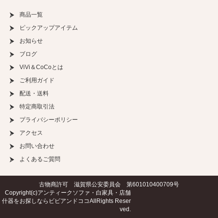
商品一覧
ピックアップアイテム
お知らせ
ブログ
ViVi＆CoCoとは
ご利用ガイド
配送・送料
特定商取引法
プライバシーポリシー
アクセス
お問い合わせ
よくあるご質問
古物商許可 滋賀県公安委員会 第601010400709号
Copyright(c)
アンティークソファ・白家具・店舗
什器をお探しならビビアンドココ
AllRights Reser
ved.