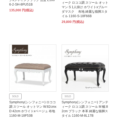
ィーク ロココ調 スツール オット
6-2-SH-8PU51B
マン S 1人掛け ホワイトxブルー
135,000 円(税込)
ダマスク 布地 綺麗な猫脚スタ
イル 1160-S-18F66B
29,800 円(税込)
SOLD
SOLD
Symphony(シンフォニー) ロココ
Symphony(シンフォニー) アンテ
調 スツール オットマン W:82cmx
ィーク ロココ調 スツール M 幅:8
D:42cm ホワイトxベージュ 布地
2cm ブラック 本革 綺麗な猫脚ス
1160-M-18F53B
タイル 1160-M-8L17B