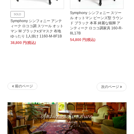
Symphony シンフォニー スツー
SOLD
ル オットマン ビーンズ型 ラウン
Symphony シンフォニー アンテ
ド ブラック 本革 綺麗な猫脚 ア
ィーク ロココ調 スツール オット
ンティーク ロココ調家具 160-R-
マン M ブラックxダマスク 布地
8L17B
ゆったり 1人掛け 1160-M-8F1B
54,800 円(税込)
38,800 円(税込)
前のページ
次のページ