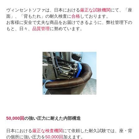
ヴィンセントソファは、日本における
厳正な試験機関
にて、「座
面」、「背もたれ」の耐久検査に
合格
しております。
お客様に安全で丈夫な商品をお届けできるように、弊社管理下の
もと、日々、
品質管理
に努めています。
50,000回
の強い圧力に耐えた内部構造
日本における
厳正な検査機関
にて依頼した耐久試験では、座・背
の個所に強い圧力を
50,000回
加えます。