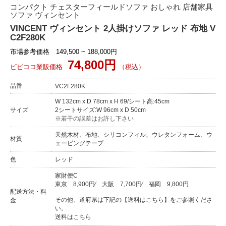
コンパクト チェスターフィールドソファ おしゃれ 店舗家具
ソファ ヴィンセント
VINCENT ヴィンセント 2人掛けソファ レッド 布地 V
C2F280K
市場参考価格 149,500 ~ 188,000円
74,800円
ビビココ業販価格
（税込）
品番
VC2F280K
W 132cm x D 78cm x H 69/シート高:45cm
サイズ
2シートサイズ:W 96cm x D 50cm
※若干の誤差はお許し下さい
天然木材、布地、シリコンフィル、ウレタンフォーム、ウ
材質
ェービングテープ
色
レッド
家財便C
東京
8,900円
⁄
大阪
7,700円
⁄
福岡
9,800円
配送方法・料
その他、道府県は下記の【送料はこちら】をご参照くださ
金
い。
送料はこちら