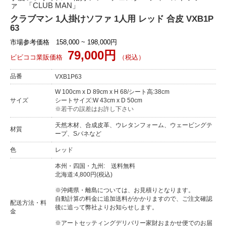
ァ 「CLUB MAN」
クラブマン 1人掛けソファ 1人用 レッド 合皮 VXB1P
63
市場参考価格 158,000 ~ 198,000円
79,000円
ビビココ業販価格
（税込）
品番
VXB1P63
W 100cm x D 89cm x H 68/シート高:38cm
サイズ
シートサイズ:W 43cm x D 50cm
※若干の誤差はお許し下さい
天然木材、合成皮革、ウレタンフォーム、ウェービングテ
材質
ープ、Sバネなど
色
レッド
本州・四国・九州: 送料無料
北海道:4,800円(税込)
※沖縄県・離島については、お見積りとなります。
自動計算の料金に追加送料がかかりますので、ご注文確認
配送方法・料
後に追って弊社よりお知らせします。
金
※アートセッティングデリバリー家財おまかせ便でのお届