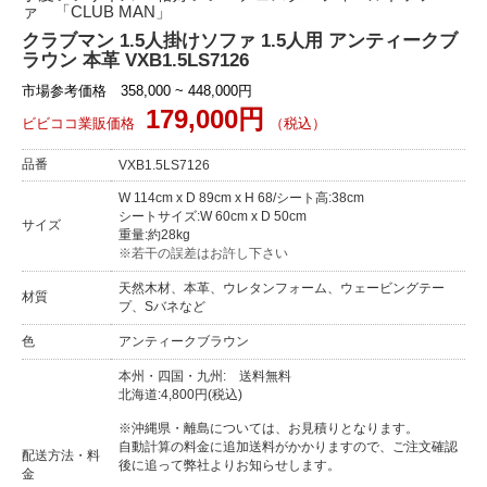
ァ 「CLUB MAN」
クラブマン 1.5人掛けソファ 1.5人用 アンティークブ
ラウン 本革 VXB1.5LS7126
市場参考価格 358,000 ~ 448,000円
179,000円
ビビココ業販価格
（税込）
品番
VXB1.5LS7126
W 114cm x D 89cm x H 68/シート高:38cm
シートサイズ:W 60cm x D 50cm
サイズ
重量:約28kg
※若干の誤差はお許し下さい
天然木材、本革、ウレタンフォーム、ウェービングテー
材質
プ、Sバネなど
色
アンティークブラウン
本州・四国・九州: 送料無料
北海道:4,800円(税込)
※沖縄県・離島については、お見積りとなります。
自動計算の料金に追加送料がかかりますので、ご注文確認
配送方法・料
後に追って弊社よりお知らせします。
金