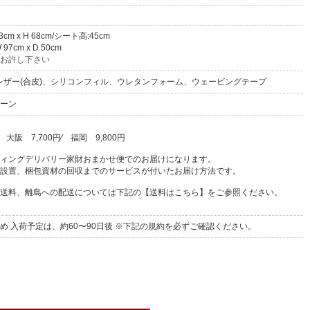
73cm x H 68cm/シート高:45cm
7cm x D 50cm
お許し下さい
レザー(合皮)、シリコンフィル、ウレタンフォーム、ウェービングテープ
ーン
⁄
大阪
7,700円
⁄
福岡
9,800円
ィングデリバリー家財おまかせ便でのお届けになります。
設置、梱包資材の回収までのサービスが付いたお届け方法です。
送料、離島への配送については下記の【送料はこちら】をご参照ください。
め 入荷予定は、約60〜90日後 ※下記の規約を必ずご確認ください。