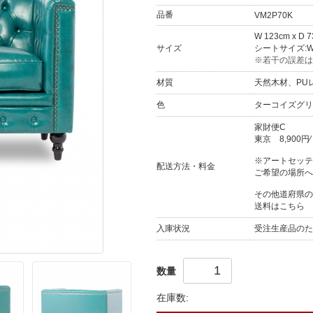
品番
VM2P70K
W 123cm x D 
サイズ
シートサイズ:W 9
※若干の誤差は
材質
天然木材、PU
色
ターコイズグリ
家財便C
東京
8,900円
※アートセッテ
配送方法・料金
ご希望の場所へ
その他道府県の
送料はこちら
入庫状況
受注生産品のた
数量
在庫数: