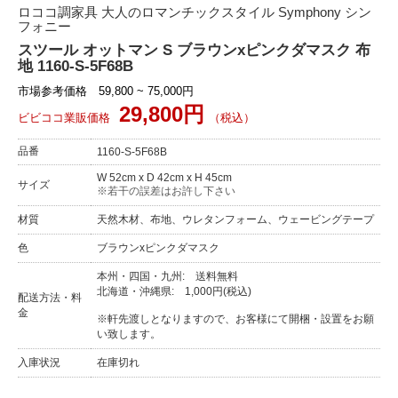
ロココ調家具 大人のロマンチックスタイル Symphony シン
フォニー
スツール オットマン S ブラウンxピンクダマスク 布
地 1160-S-5F68B
市場参考価格 59,800 ~ 75,000円
29,800円
ビビココ業販価格
（税込）
品番
1160-S-5F68B
W 52cm x D 42cm x H 45cm
サイズ
※若干の誤差はお許し下さい
材質
天然木材、布地、ウレタンフォーム、ウェービングテープ
色
ブラウンxピンクダマスク
本州・四国・九州: 送料無料
北海道・沖縄県: 1,000円(税込)
配送方法・料
金
※軒先渡しとなりますので、お客様にて開梱・設置をお願
い致します。
入庫状況
在庫切れ