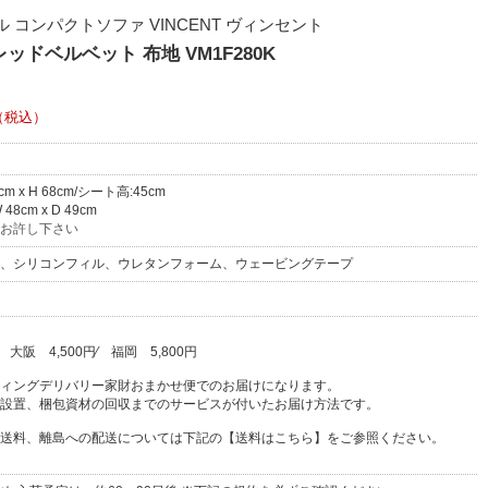
 コンパクトソファ VINCENT ヴィンセント
ッドベルベット 布地 VM1F280K
（税込）
3cm x H 68cm/シート高:45cm
8cm x D 49cm
お許し下さい
、シリコンフィル、ウレタンフォーム、ウェービングテープ
⁄
大阪
4,500円
⁄
福岡
5,800円
ィングデリバリー家財おまかせ便でのお届けになります。
設置、梱包資材の回収までのサービスが付いたお届け方法です。
送料、離島への配送については下記の【送料はこちら】をご参照ください。