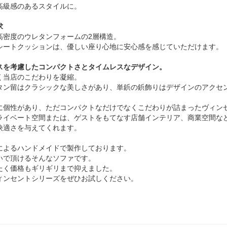
高級感のあるスタイルに。
求
高密度のウレタンフォームの2層構造。
シートクッションは、優しい座り心地に安心感を感じていただけます。
スを考慮したコンパクトさとタイムレスなデザイン。
く当店のこだわりを凝縮。
タン留はクラシックな美しさがあり、単鋲の鋲飾りはデザインのアクセ
に個性があり、ただコンパクトなだけでなくこだわりが詰まったヴィン
ライベート空間または、ゲストをもてなす店舗インテリア、商業空間な
快適さを与えてくれます。
によるハンドメイドで製作しております。
いで頂けるそんなソファです。
たく価格もギリギリまで抑えました。
ィンセントシリーズをぜひお試しください。