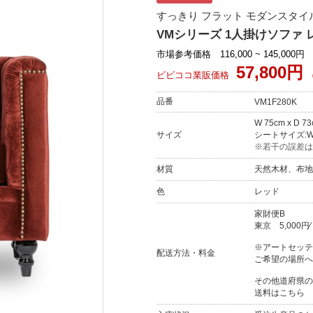
すっきり フラット モダンスタイル
VMシリーズ 1人掛けソファ レ
市場参考価格 116,000 ~ 145,000円
57,800円
ビビココ業販価格
品番
VM1F280K
W 75cm x D 7
サイズ
シートサイズ:W 4
※若干の誤差は
材質
天然木材、布地
色
レッド
家財便B
東京
5,000円
※アートセッテ
配送方法・料金
ご希望の場所へ
その他道府県の
送料はこちら