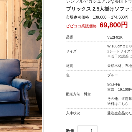
シンプルでカジュアルな英国トラッ
ブリックス 2.5人掛けソファ 
市場参考価格 139,600 ~ 174,500円
69,800円
ビビココ業販価格
品番
VE2F92K
W 160cm x D 
サイズ
2シートサイズ:W 
※若干の誤差は
材質
天然木材、布地
色
ブルー
家財便E
東京
19,100
配送方法・料金
その他、道府県
送料はこちら
入庫状況
受注生産品のた
数量