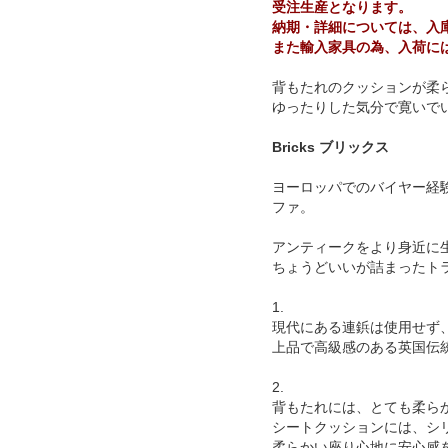
受注生産となります。
納期・詳細については、入
また輸入家具の為、入荷に
背もたれのクッションが柔
ゆったりした気分で寛いで
Bricks ブリックス
ヨーロッパでのバイヤー経
ファ。
アンティークをより身近に
ちょうどいいが詰まったト
1.
現代にある連鋲は使用せず
上品で高級感のある英国伝
2.
背もたれには、とても柔ら
シートクッションには、シ
柔らかい座り心地に安心感