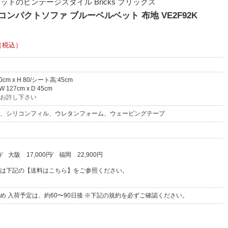
ドのビンテージスタイル Bricks ブリックス
コンパクトソファ ブルーベルベット 布地 VE2F92K
（税込）
80cm x H 80/シート高:45cm
127cm x D 45cm
お許し下さい
、シリコンフィル、ウレタンフォーム、ウェービングテープ
円
⁄
大阪
17,000円
⁄
福岡
22,900円
は下記の【送料はこちら】をご参照ください。
め 入荷予定は、約60〜90日後 ※下記の規約を必ずご確認ください。