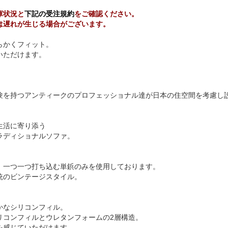
庫状況と
下記の受注規約
をご確認ください。
は遅れが生じる場合がございます。
らかくフィット。
いただけます。
験を持つアンティークのプロフェッショナル達が日本の住空間を考慮し設
生活に寄り添う
ラディショナルソファ。
、一つ一つ打ち込む単鋲のみを使用しております。
統のビンテージスタイル。
かなシリコンフィル。
リコンフィルとウレタンフォームの2層構造。
を感じていただけます。