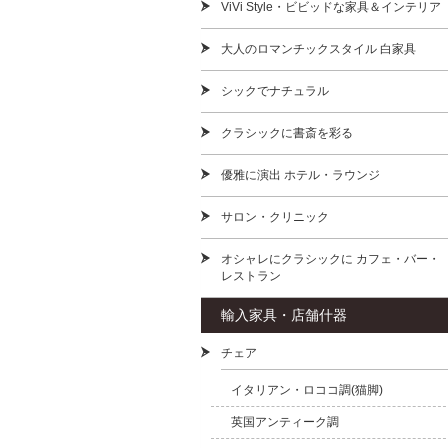
ViVi Style・ビビッドな家具＆インテリア
大人のロマンチックスタイル 白家具
シックでナチュラル
クラシックに書斎を彩る
優雅に演出 ホテル・ラウンジ
サロン・クリニック
オシャレにクラシックに カフェ・バー・
レストラン
輸入家具・店舗什器
チェア
イタリアン・ロココ調(猫脚)
英国アンティーク調