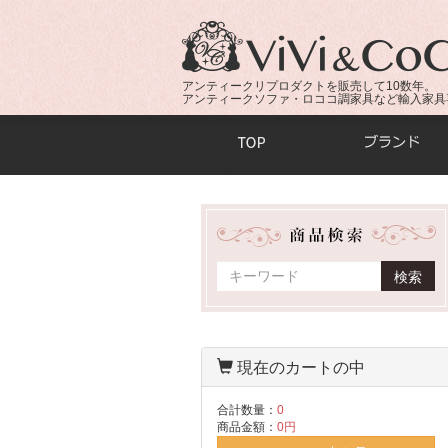
アンティークリプロダクトを販売して10数年。
アンティークソファ・ロココ調家具など輸入家具
商品検索：
検索
現在のカートの中
合計数量：
0
商品金額：
0円