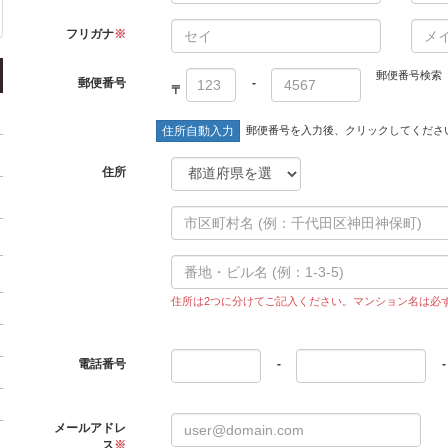
フリガナ
※
郵便番号検索
郵便番号
-
〒
住所自動入力
郵便番号を入力後、クリックしてくださ
ァ
住所
住所は2つに分けてご記入ください。マンション名は必
電話番号
-
-
メールアドレ
ス
※